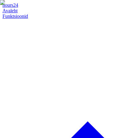
hours24
Avaleht
Funktsioonid