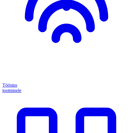
Tööstus
tootmisele