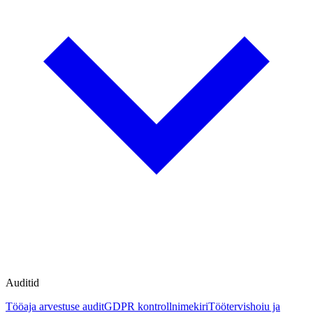
Auditid
Tööaja arvestuse audit
GDPR kontrollnimekiri
Töötervishoiu ja