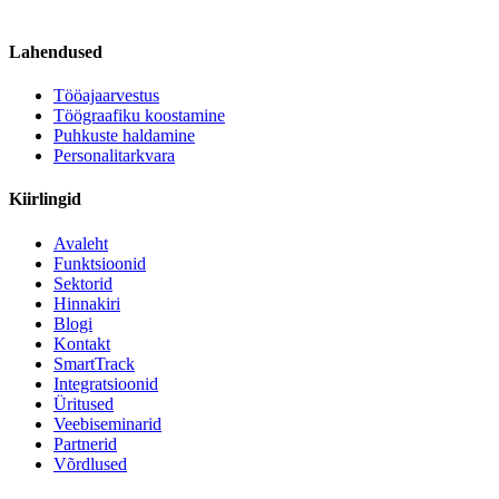
Lahendused
Tööajaarvestus
Töögraafiku koostamine
Puhkuste haldamine
Personalitarkvara
Kiirlingid
Avaleht
Funktsioonid
Sektorid
Hinnakiri
Blogi
Kontakt
SmartTrack
Integratsioonid
Üritused
Veebiseminarid
Partnerid
Võrdlused