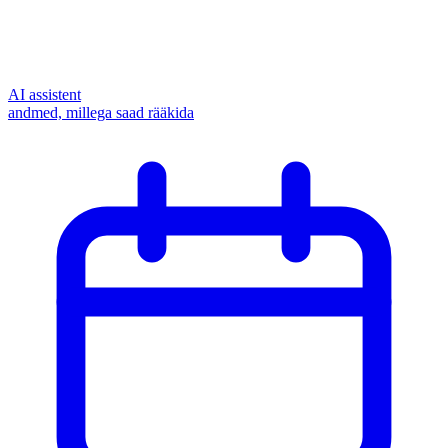
AI assistent
andmed, millega saad rääkida