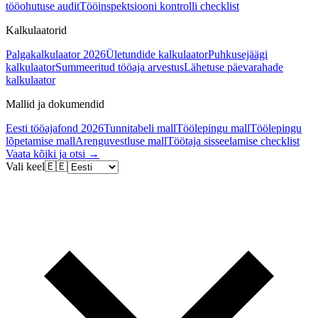
tööohutuse audit
Tööinspektsiooni kontrolli checklist
Kalkulaatorid
Palgakalkulaator 2026
Ületundide kalkulaator
Puhkusejäägi
kalkulaator
Summeeritud tööaja arvestus
Lähetuse päevarahade
kalkulaator
Mallid ja dokumendid
Eesti tööajafond 2026
Tunnitabeli mall
Töölepingu mall
Töölepingu
lõpetamise mall
Arenguvestluse mall
Töötaja sisseelamise checklist
Vaata kõiki ja otsi →
Vali keel
🇪🇪