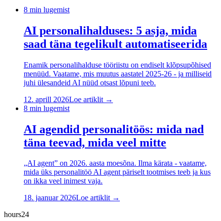
8
min lugemist
AI personalihalduses: 5 asja, mida
saad täna tegelikult automatiseerida
Enamik personalihalduse tööriistu on endiselt klõpsupõhised
menüüd. Vaatame, mis muutus aastatel 2025-26 - ja milliseid
juhi ülesandeid AI nüüd otsast lõpuni teeb.
12. aprill 2026
Loe artiklit →
8
min lugemist
AI agendid personalitöös: mida nad
täna teevad, mida veel mitte
„AI agent” on 2026. aasta moesõna. Ilma kärata - vaatame,
mida üks personalitöö AI agent päriselt tootmises teeb ja kus
on ikka veel inimest vaja.
18. jaanuar 2026
Loe artiklit →
hours24