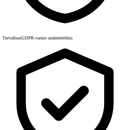
Turvalisus
GDPR-vastav andmetöötlus