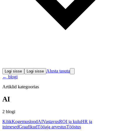
Alusta tasuta
Logi sisse
Logi sisse
←
blogi
Artiklid kategoorias
AI
2
blogi
Kõik
Kogemuslood
AI
Vastavus
ROI ja kulu
HR ja
inimesed
Graafikud
Tööaja arvestus
Tööstus