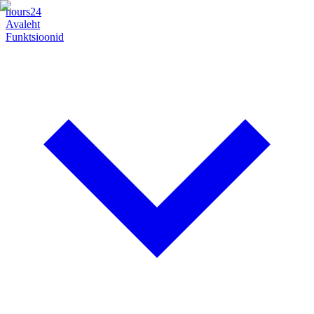
hours24
Avaleht
Funktsioonid