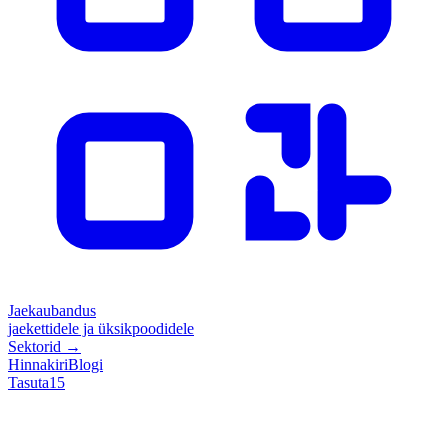
Jaekaubandus
jaekettidele ja üksikpoodidele
Sektorid
→
Hinnakiri
Blogi
Tasuta
15