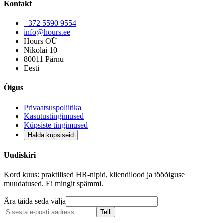
Kontakt
+372 5590 9554
info@hours.ee
Hours OÜ
Nikolai 10
80011 Pärnu
Eesti
Õigus
Privaatsuspoliitika
Kasutustingimused
Küpsiste tingimused
Halda küpsiseid
Uudiskiri
Kord kuus: praktilised HR-nipid, kliendilood ja tööõiguse
muudatused. Ei mingit spämmi.
Ära täida seda välja
Telli