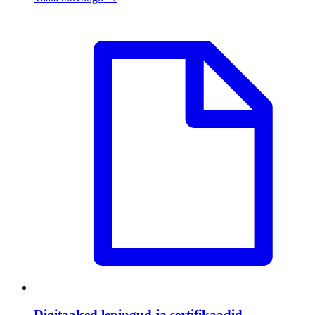
Digitaalsed lepingud ja sertifikaadid