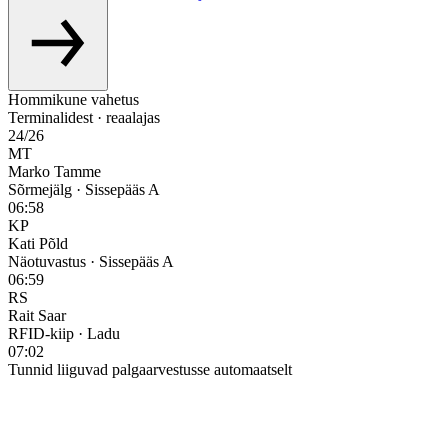
Hommikune vahetus
Terminalidest · reaalajas
24/26
MT
Marko Tamme
Sõrmejälg · Sissepääs A
06:58
KP
Kati Põld
Näotuvastus · Sissepääs A
06:59
RS
Rait Saar
RFID-kiip · Ladu
07:02
Tunnid liiguvad palgaarvestusse automaatselt