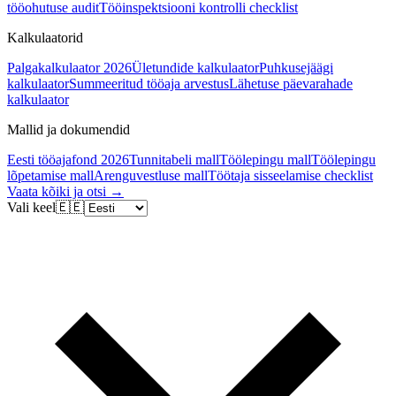
tööohutuse audit
Tööinspektsiooni kontrolli checklist
Kalkulaatorid
Palgakalkulaator 2026
Ületundide kalkulaator
Puhkusejäägi
kalkulaator
Summeeritud tööaja arvestus
Lähetuse päevarahade
kalkulaator
Mallid ja dokumendid
Eesti tööajafond 2026
Tunnitabeli mall
Töölepingu mall
Töölepingu
lõpetamise mall
Arenguvestluse mall
Töötaja sisseelamise checklist
Vaata kõiki ja otsi →
Vali keel
🇪🇪