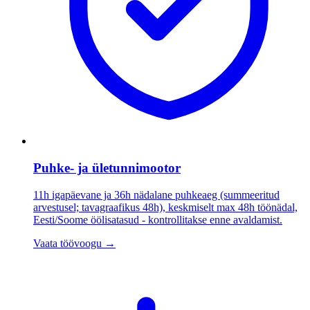
Puhke- ja ületunnimootor
11h igapäevane ja 36h nädalane puhkeaeg (summeeritud
arvestusel; tavagraafikus 48h), keskmiselt max 48h töönädal,
Eesti/Soome öölisatasud - kontrollitakse enne avaldamist.
Vaata töövoogu
→