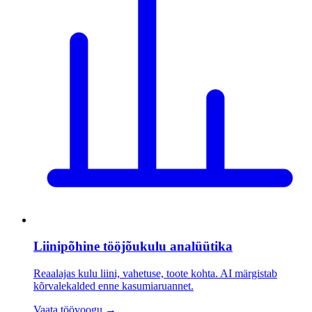
Liinipõhine tööjõukulu analüütika
Reaalajas kulu liini, vahetuse, toote kohta. AI märgistab
kõrvalekalded enne kasumiaruannet.
Vaata töövoogu
→