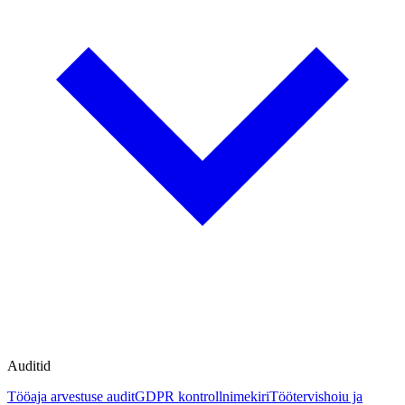
Auditid
Tööaja arvestuse audit
GDPR kontrollnimekiri
Töötervishoiu ja