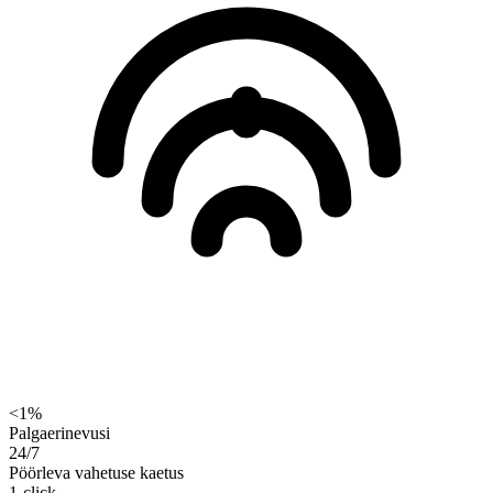
<1%
Palgaerinevusi
24/7
Pöörleva vahetuse kaetus
1-click