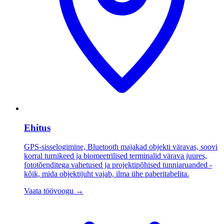
Ehitus
GPS-sisselogimine, Bluetooth majakad objekti väravas, soovi
korral turnikeed ja biomeetrilised terminalid värava juures,
fototõenditega vahetused ja projektipõhised tunniaruanded -
kõik, mida objektijuht vajab, ilma ühe paberitabelita.
Vaata töövoogu
→