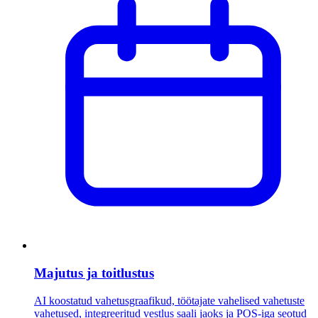
Majutus ja toitlustus
AI koostatud vahetusgraafikud, töötajate vahelised vahetuste
vahetused, integreeritud vestlus saali jaoks ja POS-iga seotud