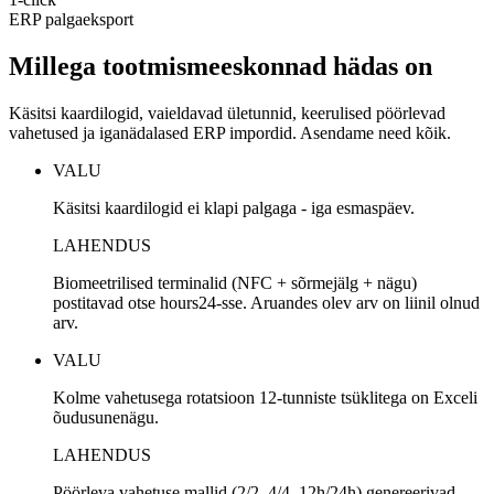
ERP palgaeksport
Millega tootmismeeskonnad hädas on
Käsitsi kaardilogid, vaieldavad ületunnid, keerulised pöörlevad
vahetused ja iganädalased ERP impordid. Asendame need kõik.
VALU
Käsitsi kaardilogid ei klapi palgaga - iga esmaspäev.
LAHENDUS
Biomeetrilised terminalid (NFC + sõrmejälg + nägu)
postitavad otse hours24-sse. Aruandes olev arv on liinil olnud
arv.
VALU
Kolme vahetusega rotatsioon 12-tunniste tsüklitega on Exceli
õudusunenägu.
LAHENDUS
Pöörleva vahetuse mallid (2/2, 4/4, 12h/24h) genereerivad