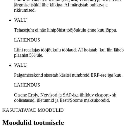
järgmise tsükli ühe klikiga. AI märgistab puhke-aja
rikkumised.
VALU
Tehasejuht ei näe liinipõhist tööjõukulu enne kuu lõppu.
LAHENDUS
Liini reaalajas tööjõukulu töölaud. AI hoiatab, kui liin läheb
plaanist 5% üle.
VALU
Palgameeskond sisestab käsitsi numbreid ERP-sse iga kuu.
LAHENDUS
Otsene Erply, Netvisori ja SAP-iga ühilduv eksport - sh
öölisatasud, ületunnid ja Eesti/Soome maksukoodid.
KASUTATAVAD MOODULID
Moodulid tootmisele