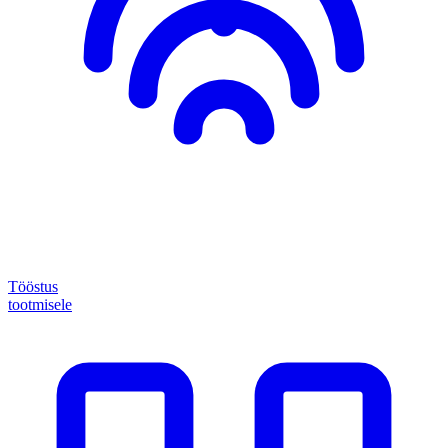
Tööstus
tootmisele