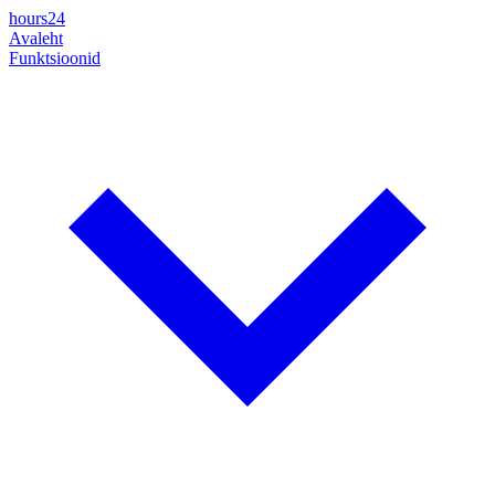
hours24
Avaleht
Funktsioonid