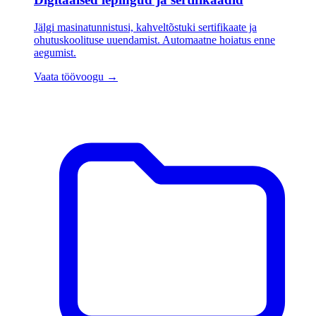
Jälgi masinatunnistusi, kahveltõstuki sertifikaate ja
ohutuskoolituse uuendamist. Automaatne hoiatus enne
aegumist.
Vaata töövoogu
→