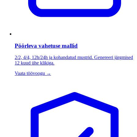
Pöörleva vahetuse mallid
2/2, 4/4, 12h/24h ja kohandatud mustrid. Genereeri järgmised
12 kuud ühe klikiga.
Vaata töövoogu
→