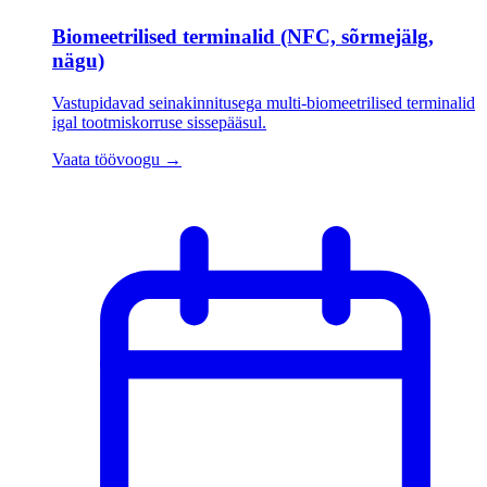
Biomeetrilised terminalid (NFC, sõrmejälg,
nägu)
Vastupidavad seinakinnitusega multi-biomeetrilised terminalid
igal tootmiskorruse sissepääsul.
Vaata töövoogu
→