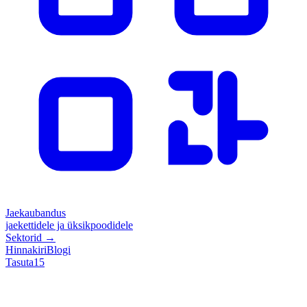
Jaekaubandus
jaekettidele ja üksikpoodidele
Sektorid
→
Hinnakiri
Blogi
Tasuta
15