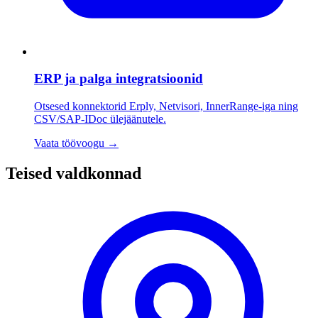
ERP ja palga integratsioonid
Otsesed konnektorid Erply, Netvisori, InnerRange-iga ning
CSV/SAP-IDoc ülejäänutele.
Vaata töövoogu
→
Teised valdkonnad