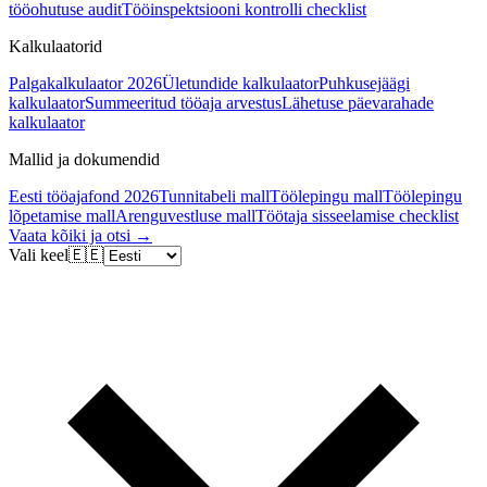
tööohutuse audit
Tööinspektsiooni kontrolli checklist
Kalkulaatorid
Palgakalkulaator 2026
Ületundide kalkulaator
Puhkusejäägi
kalkulaator
Summeeritud tööaja arvestus
Lähetuse päevarahade
kalkulaator
Mallid ja dokumendid
Eesti tööajafond 2026
Tunnitabeli mall
Töölepingu mall
Töölepingu
lõpetamise mall
Arenguvestluse mall
Töötaja sisseelamise checklist
Vaata kõiki ja otsi →
Vali keel
🇪🇪