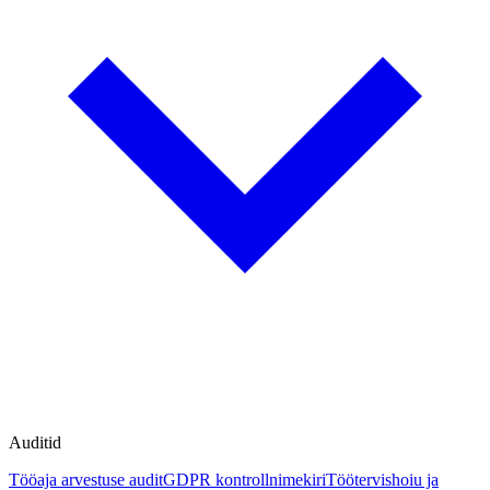
Auditid
Tööaja arvestuse audit
GDPR kontrollnimekiri
Töötervishoiu ja