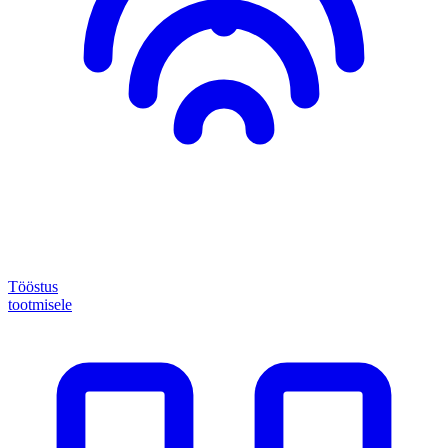
Tööstus
tootmisele