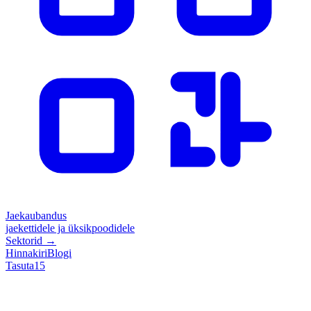
Jaekaubandus
jaekettidele ja üksikpoodidele
Sektorid
→
Hinnakiri
Blogi
Tasuta
15