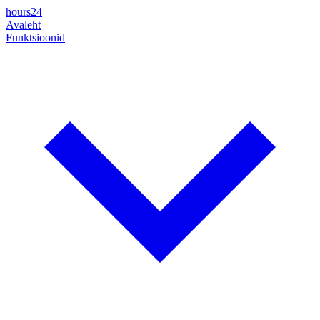
hours24
Avaleht
Funktsioonid