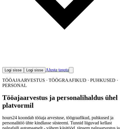
Alusta tasuta
Logi sisse
Logi sisse
TÖÖAJAARVESTUS · TÖÖGRAAFIKUD · PUHKUSED ·
PERSONAL
Tööajaarvestus ja personalihaldus
ühel
platvormil
hours24 koondab tööaja arvestuse, töögraafikud, puhkused ja
personalitöö ühte kindlasse süsteemi. Tunnid liiguvad kellast
palgafaili automaatselt - vähem käsitööd, täpsem palgaarvestus ja