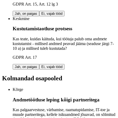
GDPR Art. 15, Art. 12 lg 3
Jah, on paigas
Ei, vajab tööd
Keskmine
Kustutamistaotluse protsess
Kas teate, kuidas käituda, kui töötaja palub oma andmete
kustutamist - millised andmed peavad jääma (seaduse järgi 7-
10 a) ja millised tuleb kustutada?
GDPR Art. 17
Jah, on paigas
Ei, vajab tööd
Kolmandad osapooled
Kõrge
Andmetöötluse leping kõigi partneritega
Kas palgaarvestuse, värbamise, raamatupidamise, IT-toe ja
muude partneritega, kellele isikuandmed jõuavad, on sõlmitud