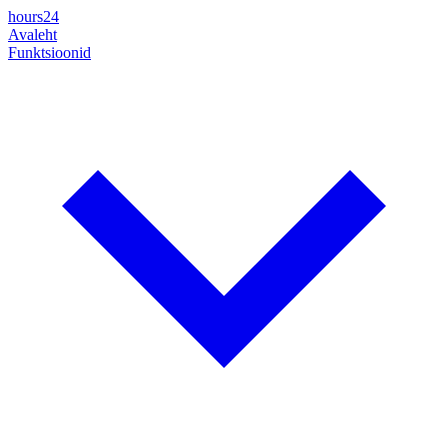
hours24
Avaleht
Funktsioonid