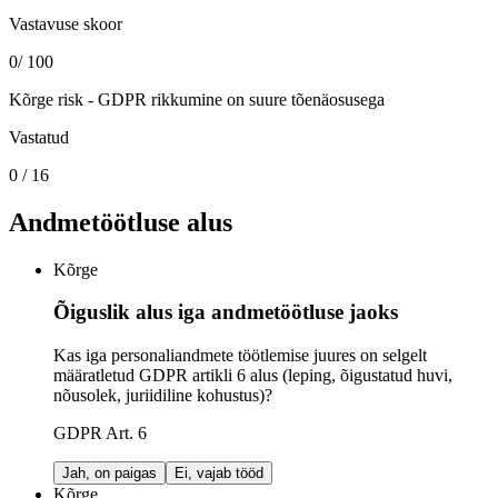
Vastavuse skoor
0
/ 100
Kõrge risk - GDPR rikkumine on suure tõenäosusega
Vastatud
0
/
16
Andmetöötluse alus
Kõrge
Õiguslik alus iga andmetöötluse jaoks
Kas iga personaliandmete töötlemise juures on selgelt
määratletud GDPR artikli 6 alus (leping, õigustatud huvi,
nõusolek, juriidiline kohustus)?
GDPR Art. 6
Jah, on paigas
Ei, vajab tööd
Kõrge