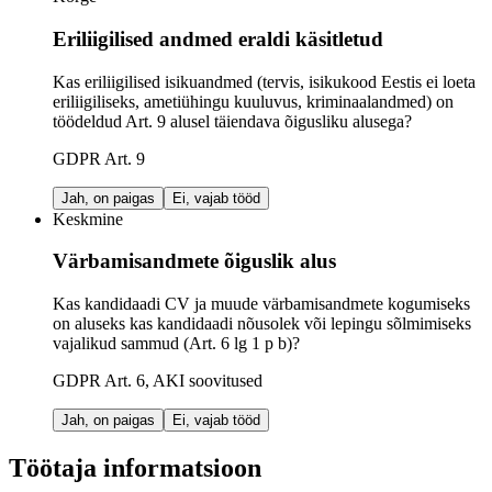
Eriliigilised andmed eraldi käsitletud
Kas eriliigilised isikuandmed (tervis, isikukood Eestis ei loeta
eriliigiliseks, ametiühingu kuuluvus, kriminaalandmed) on
töödeldud Art. 9 alusel täiendava õigusliku alusega?
GDPR Art. 9
Jah, on paigas
Ei, vajab tööd
Keskmine
Värbamisandmete õiguslik alus
Kas kandidaadi CV ja muude värbamisandmete kogumiseks
on aluseks kas kandidaadi nõusolek või lepingu sõlmimiseks
vajalikud sammud (Art. 6 lg 1 p b)?
GDPR Art. 6, AKI soovitused
Jah, on paigas
Ei, vajab tööd
Töötaja informatsioon