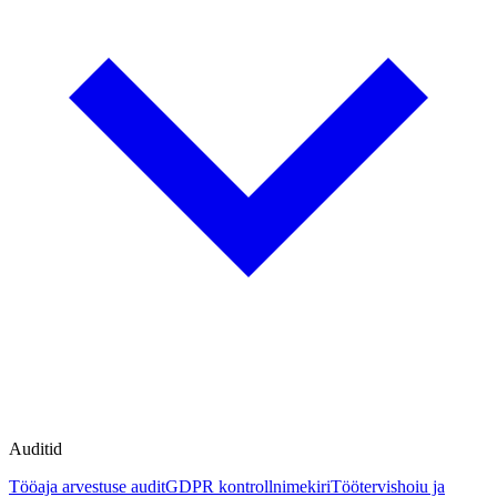
Auditid
Tööaja arvestuse audit
GDPR kontrollnimekiri
Töötervishoiu ja