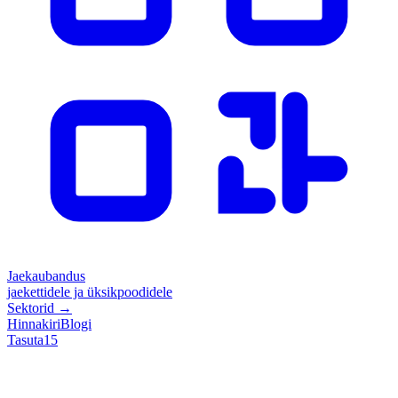
Jaekaubandus
jaekettidele ja üksikpoodidele
Sektorid
→
Hinnakiri
Blogi
Tasuta
15