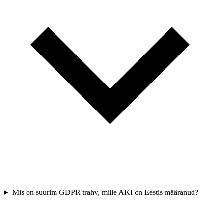
Mis on suurim GDPR trahv, mille AKI on Eestis määranud?