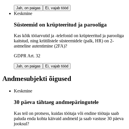
Jah, on paigas
Ei, vajab tööd
Keskmine
Süsteemid on krüpteeritud ja parooliga
Kas kõik tööarvutid ja -telefonid on krüpteeritud ja parooliga
kaitstud, ning kriitilistele süsteemidele (palk, HR) on 2-
astmeline autentimine (2FA)?
GDPR Art. 32
Jah, on paigas
Ei, vajab tööd
Andmesubjekti õigused
Keskmine
30 päeva tähtaeg andmepäringutele
Kas teil on protsess, kuidas töötaja või endine töötaja saab
paluda enda kohta käivaid andmeid ja saab vastuse 30 päeva
jooksul?