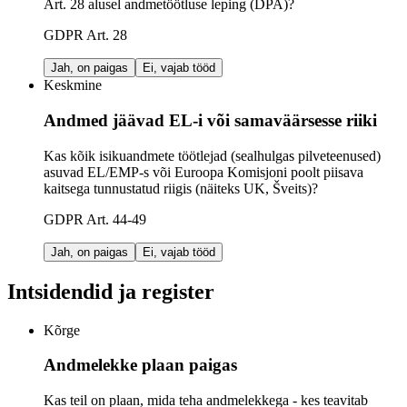
Art. 28 alusel andmetöötluse leping (DPA)?
GDPR Art. 28
Jah, on paigas
Ei, vajab tööd
Keskmine
Andmed jäävad EL-i või samaväärsesse riiki
Kas kõik isikuandmete töötlejad (sealhulgas pilveteenused)
asuvad EL/EMP-s või Euroopa Komisjoni poolt piisava
kaitsega tunnustatud riigis (näiteks UK, Šveits)?
GDPR Art. 44-49
Jah, on paigas
Ei, vajab tööd
Intsidendid ja register
Kõrge
Andmelekke plaan paigas
Kas teil on plaan, mida teha andmelekkega - kes teavitab