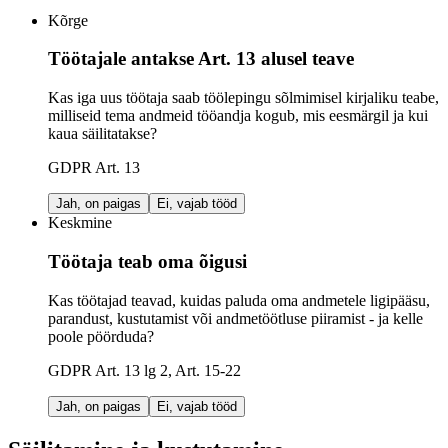
Kõrge
Töötajale antakse Art. 13 alusel teave
Kas iga uus töötaja saab töölepingu sõlmimisel kirjaliku teabe,
milliseid tema andmeid tööandja kogub, mis eesmärgil ja kui
kaua säilitatakse?
GDPR Art. 13
Jah, on paigas
Ei, vajab tööd
Keskmine
Töötaja teab oma õigusi
Kas töötajad teavad, kuidas paluda oma andmetele ligipääsu,
parandust, kustutamist või andmetöötluse piiramist - ja kelle
poole pöörduda?
GDPR Art. 13 lg 2, Art. 15-22
Jah, on paigas
Ei, vajab tööd