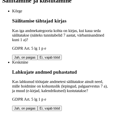
Säilitamine ja kustutamine
Kõrge
Säilitamise tähtajad kirjas
Kas iga andmekategooria kohta on kirjas, kui kaua seda
säilitatakse (näiteks tunnitabelid 7 aastat, värbamisandmed
kuni 1 a)?
GDPR Art. 5 lg 1 p e
Jah, on paigas
Ei, vajab tööd
Keskmine
Lahkujate andmed puhastatud
Kas lahkunud töötajate andmetest säilitatakse ainult need,
mille hoidmine on kohustuslik (lepingud, palgaarvestus 7 a),
ja muud (e-kirjad, kalendrikutsed) kustutatakse?
GDPR Art. 5 lg 1 p e
Jah, on paigas
Ei, vajab tööd