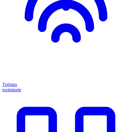
Tööstus
tootmisele