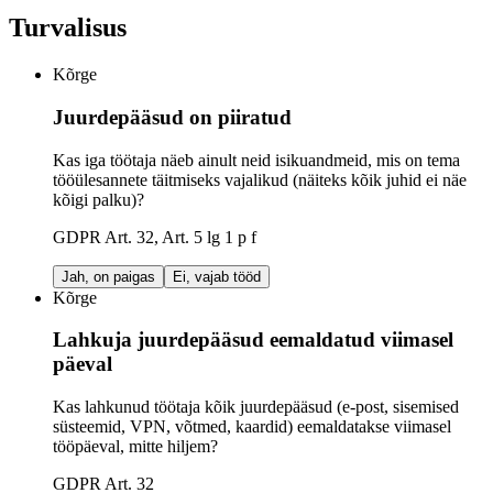
Turvalisus
Kõrge
Juurdepääsud on piiratud
Kas iga töötaja näeb ainult neid isikuandmeid, mis on tema
tööülesannete täitmiseks vajalikud (näiteks kõik juhid ei näe
kõigi palku)?
GDPR Art. 32, Art. 5 lg 1 p f
Jah, on paigas
Ei, vajab tööd
Kõrge
Lahkuja juurdepääsud eemaldatud viimasel
päeval
Kas lahkunud töötaja kõik juurdepääsud (e-post, sisemised
süsteemid, VPN, võtmed, kaardid) eemaldatakse viimasel
tööpäeval, mitte hiljem?
GDPR Art. 32