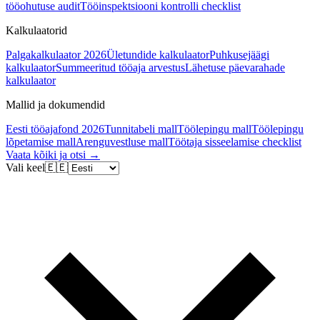
tööohutuse audit
Tööinspektsiooni kontrolli checklist
Kalkulaatorid
Palgakalkulaator 2026
Ületundide kalkulaator
Puhkusejäägi
kalkulaator
Summeeritud tööaja arvestus
Lähetuse päevarahade
kalkulaator
Mallid ja dokumendid
Eesti tööajafond 2026
Tunnitabeli mall
Töölepingu mall
Töölepingu
lõpetamise mall
Arenguvestluse mall
Töötaja sisseelamise checklist
Vaata kõiki ja otsi →
Vali keel
🇪🇪