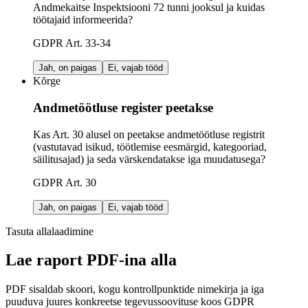
Andmekaitse Inspektsiooni 72 tunni jooksul ja kuidas
töötajaid informeerida?
GDPR Art. 33-34
Jah, on paigas
Ei, vajab tööd
Kõrge
Andmetöötluse register peetakse
Kas Art. 30 alusel on peetakse andmetöötluse registrit
(vastutavad isikud, töötlemise eesmärgid, kategooriad,
säilitusajad) ja seda värskendatakse iga muudatusega?
GDPR Art. 30
Jah, on paigas
Ei, vajab tööd
Tasuta allalaadimine
Lae raport PDF-ina alla
PDF sisaldab skoori, kogu kontrollpunktide nimekirja ja iga
puuduva juures konkreetse tegevussoovituse koos GDPR