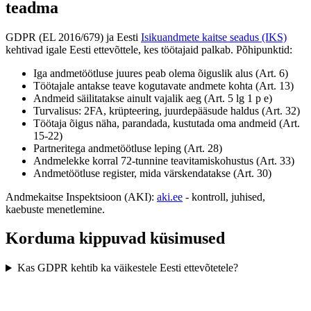
teadma
GDPR (EL 2016/679) ja Eesti
Isikuandmete kaitse seadus (IKS)
kehtivad igale Eesti ettevõttele, kes töötajaid palkab. Põhipunktid:
Iga andmetöötluse juures peab olema õiguslik alus (Art. 6)
Töötajale antakse teave kogutavate andmete kohta (Art. 13)
Andmeid säilitatakse ainult vajalik aeg (Art. 5 lg 1 p e)
Turvalisus: 2FA, krüpteering, juurdepääsude haldus (Art. 32)
Töötaja õigus näha, parandada, kustutada oma andmeid (Art.
15-22)
Partneritega andmetöötluse leping (Art. 28)
Andmelekke korral 72-tunnine teavitamiskohustus (Art. 33)
Andmetöötluse register, mida värskendatakse (Art. 30)
Andmekaitse Inspektsioon (AKI):
aki.ee
- kontroll, juhised,
kaebuste menetlemine.
Korduma kippuvad küsimused
Kas GDPR kehtib ka väikestele Eesti ettevõtetele?