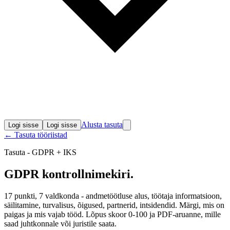
Alusta tasuta
Logi sisse
Logi sisse
← Tasuta tööriistad
Tasuta - GDPR + IKS
GDPR
kontrollnimekiri
.
17 punkti, 7 valdkonda - andmetöötluse alus, töötaja informatsioon,
säilitamine, turvalisus, õigused, partnerid, intsidendid. Märgi, mis on
paigas ja mis vajab tööd. Lõpus skoor 0-100 ja PDF-aruanne, mille
saad juhtkonnale või juristile saata.