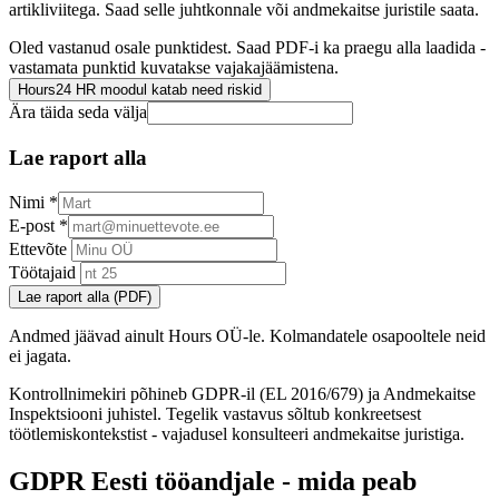
artikliviitega. Saad selle juhtkonnale või andmekaitse juristile saata.
Oled vastanud osale punktidest. Saad PDF-i ka praegu alla laadida -
vastamata punktid kuvatakse vajakajäämistena.
Hours24 HR moodul katab need riskid
Ära täida seda välja
Lae raport alla
Nimi
*
E-post
*
Ettevõte
Töötajaid
Lae raport alla (PDF)
Andmed jäävad ainult Hours OÜ-le. Kolmandatele osapooltele neid
ei jagata.
Kontrollnimekiri põhineb GDPR-il (EL 2016/679) ja Andmekaitse
Inspektsiooni juhistel. Tegelik vastavus sõltub konkreetsest
töötlemiskontekstist - vajadusel konsulteeri andmekaitse juristiga.
GDPR Eesti tööandjale - mida peab