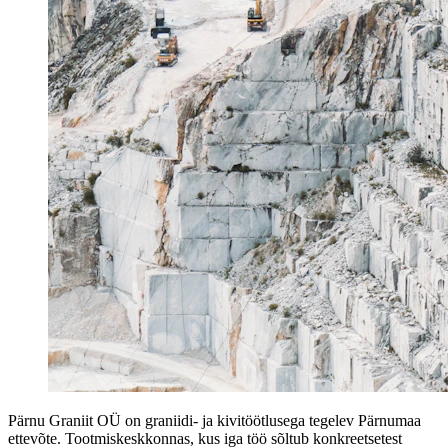
Pärnu Graniit OÜ on graniidi- ja kivitöötlusega tegelev Pärnumaa
ettevõte. Tootmiskeskkonnas, kus iga töö sõltub konkreetsetest