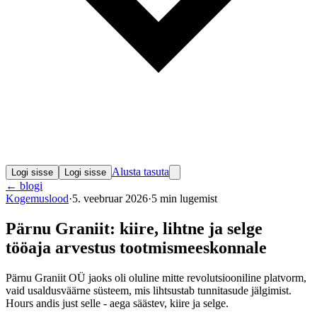
Alusta tasuta
Logi sisse
Logi sisse
←
blogi
Kogemuslood
·
5. veebruar 2026
·
5
min lugemist
Pärnu Graniit: kiire, lihtne ja selge
tööaja arvestus tootmismeeskonnale
Pärnu Graniit OÜ jaoks oli oluline mitte revolutsiooniline platvorm,
vaid usaldusväärne süsteem, mis lihtsustab tunnitasude jälgimist.
Hours andis just selle - aega säästev, kiire ja selge.