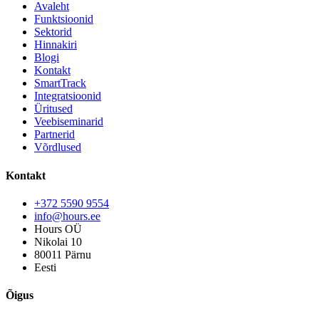
Avaleht
Funktsioonid
Sektorid
Hinnakiri
Blogi
Kontakt
SmartTrack
Integratsioonid
Üritused
Veebiseminarid
Partnerid
Võrdlused
Kontakt
+372 5590 9554
info@hours.ee
Hours OÜ
Nikolai 10
80011 Pärnu
Eesti
Õigus