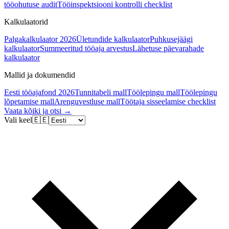
tööohutuse audit
Tööinspektsiooni kontrolli checklist
Kalkulaatorid
Palgakalkulaator 2026
Ületundide kalkulaator
Puhkusejäägi
kalkulaator
Summeeritud tööaja arvestus
Lähetuse päevarahade
kalkulaator
Mallid ja dokumendid
Eesti tööajafond 2026
Tunnitabeli mall
Töölepingu mall
Töölepingu
lõpetamise mall
Arenguvestluse mall
Töötaja sisseelamise checklist
Vaata kõiki ja otsi →
Vali keel
🇪🇪