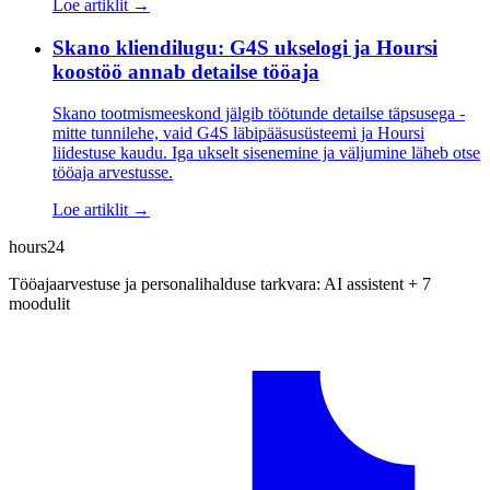
Loe artiklit →
Skano kliendilugu: G4S ukselogi ja Hoursi
koostöö annab detailse tööaja
Skano tootmismeeskond jälgib töötunde detailse täpsusega -
mitte tunnilehe, vaid G4S läbipääsusüsteemi ja Hoursi
liidestuse kaudu. Iga ukselt sisenemine ja väljumine läheb otse
tööaja arvestusse.
Loe artiklit →
hours24
Tööajaarvestuse ja personalihalduse tarkvara: AI assistent + 7
moodulit