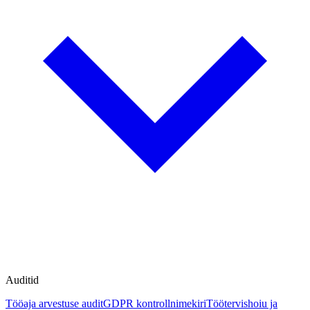
Auditid
Tööaja arvestuse audit
GDPR kontrollnimekiri
Töötervishoiu ja