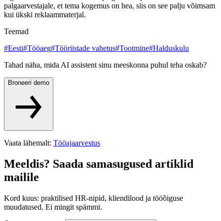
palgaarvestajale, et tema kogemus on hea, siis on see palju võimsam
kui ükski reklaammaterjal.
Teemad
#
Eesti
#
Tööaeg
#
Tööriistade vahetus
#
Tootmine
#
Halduskulu
Tahad näha, mida AI assistent sinu meeskonna puhul teha oskab?
Broneeri demo
Vaata lähemalt
:
Tööajaarvestus
Meeldis? Saada samasugused artiklid
mailile
Kord kuus: praktilised HR-nipid, kliendilood ja tööõiguse
muudatused. Ei mingit spämmi.