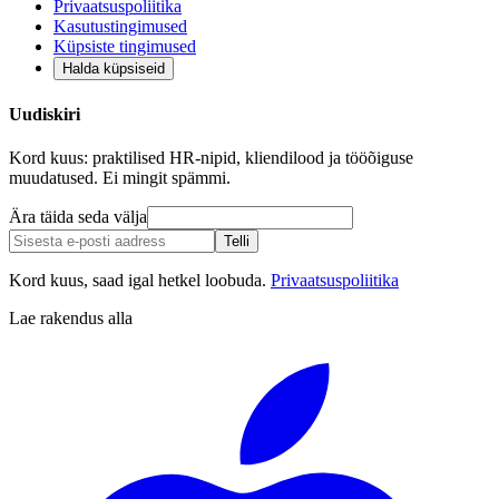
Privaatsuspoliitika
Kasutustingimused
Küpsiste tingimused
Halda küpsiseid
Uudiskiri
Kord kuus: praktilised HR-nipid, kliendilood ja tööõiguse
muudatused. Ei mingit spämmi.
Ära täida seda välja
Telli
Kord kuus, saad igal hetkel loobuda.
Privaatsuspoliitika
Lae rakendus alla