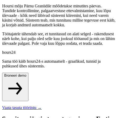
Hoursi mõju Pärnu Graniidile mõõdetakse minutites päevas.
Tundide kontrollimine, palgaarvestuse ettevalmistamine, kuu lõpu
ülevaade - kõik need läbivad süsteemi kiiremini, kui need varem
käsitsi võtsid. Süsteem teab, mis tunnitasu millise tegevuse eest käib,
ja korjab andmed automaatselt kokku.
Töötajatele tähendab see, et tunnitasud on alati selged - rakendusest
näeb kohe, kui palju oled selle kuu jooksul töötanud ja mis on lähim
ülevaade palgast. Pole vaja kuu lõppu oodata, et teada saada.
hours24
Sama töö käib hours24-s automaatselt - graafikud, tunnid ja
puhkused ühes süsteemis.
Broneeri demo
Vaata tasuta tööriistu
→