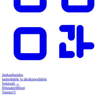
Jaekaubandus
jaekettidele ja üksikpoodidele
Sektorid
→
Hinnakiri
Blogi
Tasuta
15