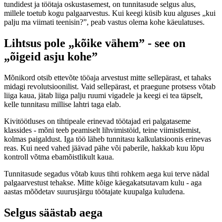
tundidest ja töötaja oskustasemest, on tunnitasude selgus alus,
millele toetub kogu palgaarvestus. Kui keegi küsib kuu alguses „kui
palju ma viimati teenisin?”, peab vastus olema kohe käeulatuses.
Lihtsus pole „kõike vähem” - see on
„õigeid asju kohe”
Mõnikord otsib ettevõte tööaja arvestust mitte sellepärast, et tahaks
midagi revolutsioonilist. Vaid sellepärast, et praegune protsess võtab
liiga kaua, jätab liiga palju ruumi vigadele ja keegi ei tea täpselt,
kelle tunnitasu millise lahtri taga elab.
Kivitöötluses on tihtipeale erinevad töötajad eri palgataseme
klassides - mõni teeb peamiselt lihvimistöid, teine viimistlemist,
kolmas paigaldust. Iga töö läheb tunnitasu kalkulatsioonis erinevas
reas. Kui need vahed jäävad pähe või paberile, hakkab kuu lõpu
kontroll võtma ebamõistlikult kaua.
Tunnitasude segadus võtab kuus tihti rohkem aega kui terve nädal
palgaarvestust tehakse. Mitte kõige käegakatsutavam kulu - aga
aastas mõõdetav suurusjärgu töötajate kuupalga kuludena.
Selgus säästab aega