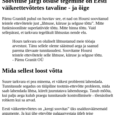
Soovituse järgi otsuse tegemine on Eesti
väikeettevõtetes tavaline - ja õige
Pärnu Graniidi puhul on huvitav see, et nad on Hoursi soovitanud
teistele ettevõtetele just „lihtsuse, kiiruse ja selguse tõttu”. Mitte
funktsiooniliste superlatiivide tõttu. Mitte hinna tõttu. Vaid
sellepärast, et tarkvara tegelikult lihtsustas nende elu.
Hours tarkvara on oluliselt lihtsustanud meie tööaja
arvestust. Tänu sellele oleme säästnud aega ja saanud
parema ülevaate tunnitasudest. Soovitame Hoursi
teistele ettevõtetele selle lihtsuse, kiiruse ja selguse tõttu.
-
Pärnu Graniit OÜ
Mida sellest loost võtta
Suure tarkvara ei pea minema, et väikest probleemi lahendada.
Tunnitasude segadus on tüüpiline tootmis-ettevõtte probleem, mida
saab lahendada lihtsa, kiirelt juurutatava lahendusega. Tasub mõõta,
kui palju aega kulub praegu tunnitasude kontrollimisele - tõenäoliselt
rohkem kui sa arvad.
Eesti väikeettevõtetes on „keegi soovitas” üks usaldusväärsemaid
argumente. Ja kui ühe ettevõtte palgaarvestaja ütleb teise