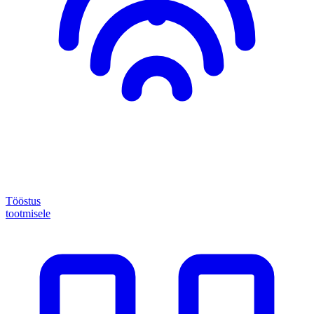
Tööstus
tootmisele