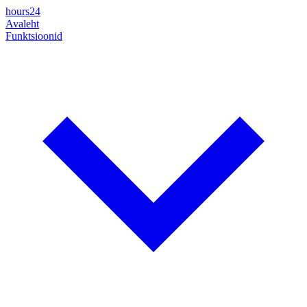
hours24
Avaleht
Funktsioonid