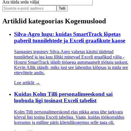
Ära täida seda välja
Telli
Artiklid kategoorias
Kogemuslood
Silva-Agro lugu: kuidas SmartTrack lõpetas
paberil tunnilehtede ja Exceli graafikute kaose
Sangastes tegutsev Silva-Agro vahetas käsitsi täidetud
tunnilehed ja iga kuu lõhki minevad Exceli graafikud välja -
Hoursi SmartTrack jälgib tööaega automaatselt töötaja taskust.
Kevin Allik räägib, miks just see lahendus klõpsas ja mida see
ettevõttele andis.
Loe artiklit →
Kuidas Kolm Tilli personalimeeskond sai
loobuda ligi tosinast Exceli tabelist
Kolm Tilli personalimeeskond elas pikka aega ühe tarkvara
kõrval ligi tosina Exceli tabeliga. Vaata, kuidas töökorraldus
korrastus ja milline päris kliendikogemus selle taga oli.