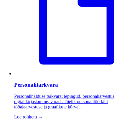
Personalitarkvara
Personalihalduse tarkvara: lepingud, personaliarvestus,
digiallkirjastamine, varad - täielik personalitöö kiht
tööajaarvestuse ja graafikute kõrval.
Loe rohkem
→