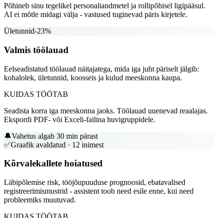
Põhineb sinu tegelikel personaliandmetel ja rollipõhisel ligipääsul.
AI ei mõtle midagi välja - vastused tuginevad päris kirjetele.
Ületunnid
-23%
Valmis töölauad
Eelseadistatud töölauad näitajatega, mida iga juht päriselt jälgib:
kohalolek, ületunnid, koosseis ja kulud meeskonna kaupa.
KUIDAS TÖÖTAB
Seadista korra iga meeskonna jaoks. Töölauad uuenevad reaalajas.
Ekspordi PDF- või Exceli-failina huvigruppidele.
🔔
Vahetus algab 30 min pärast
✅
Graafik avaldatud · 12 inimest
Kõrvalekallete hoiatused
Läbipõlemise risk, tööjõupuuduse prognoosid, ebatavalised
registreerimismustrid - assistent toob need esile enne, kui need
probleemiks muutuvad.
KUIDAS TÖÖTAB