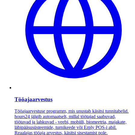
Tööajaarvestus
Tööajaarvestuse programm, mis unustab käsitsi tunnitabelid.
hours24 jälgib automaatselt, millal töötajad saabuvad,
töötavad ja lahkuvad - veebi, mobiili, biomeetria, majakate,
läbipääsusüsteemide, turnikeede või Erply POS-i abil.
Reaalajas tööaja arvestus, käsitsi sisestamist pole.