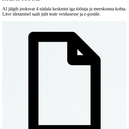
AI jälgib jooksvat 4 nädala keskmist iga töötaja ja meeskonna kohta.
Läve ületamisel saab juht teate vestlusesse ja e-postile.