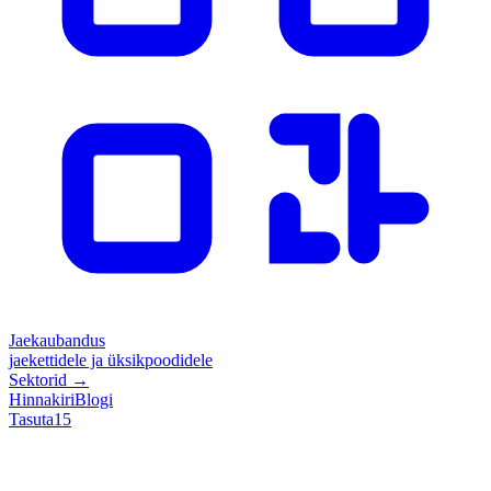
Jaekaubandus
jaekettidele ja üksikpoodidele
Sektorid
→
Hinnakiri
Blogi
Tasuta
15