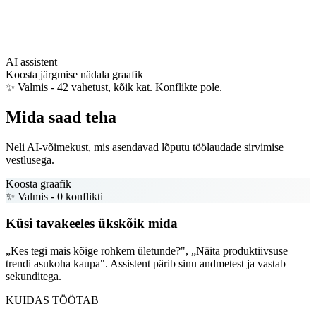
AI assistent
Koosta järgmise nädala graafik
✨ Valmis - 42 vahetust, kõik kat. Konflikte pole.
Mida saad teha
Neli AI-võimekust, mis asendavad lõputu töölaudade sirvimise
vestlusega.
Koosta graafik
✨ Valmis - 0 konflikti
Küsi tavakeeles ükskõik mida
„Kes tegi mais kõige rohkem ületunde?", „Näita produktiivsuse
trendi asukoha kaupa". Assistent pärib sinu andmetest ja vastab
sekunditega.
KUIDAS TÖÖTAB