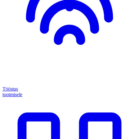
Tööstus
tootmisele