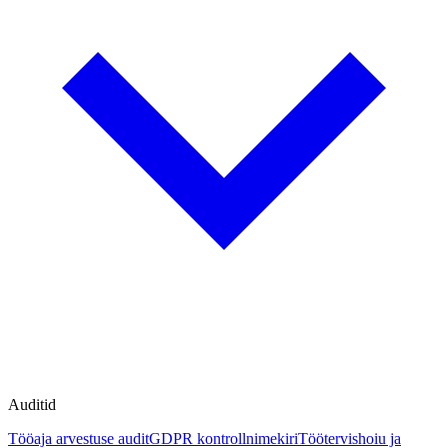
Auditid
Tööaja arvestuse audit
GDPR kontrollnimekiri
Töötervishoiu ja