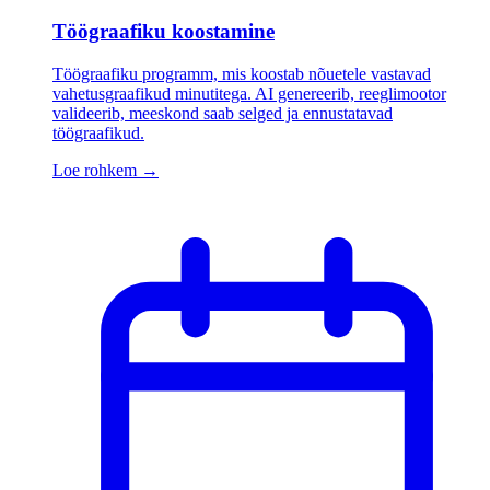
Töögraafiku koostamine
Töögraafiku programm, mis koostab nõuetele vastavad
vahetusgraafikud minutitega. AI genereerib, reeglimootor
valideerib, meeskond saab selged ja ennustatavad
töögraafikud.
Loe rohkem
→