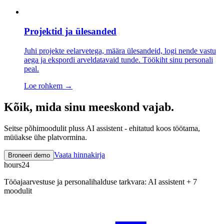
Projektid ja ülesanded
Juhi projekte eelarvetega, määra ülesandeid, logi nende vastu
aega ja ekspordi arveldatavaid tunde. Töökiht sinu personali
peal.
Loe rohkem
→
Kõik, mida sinu meeskond vajab.
Seitse põhimoodulit pluss AI assistent - ehitatud koos töötama,
müüakse ühe platvormina.
Vaata hinnakirja
Broneeri demo
hours24
Tööajaarvestuse ja personalihalduse tarkvara: AI assistent + 7
moodulit