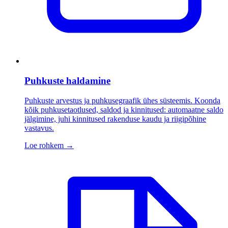
Puhkuste haldamine
Puhkuste arvestus ja puhkusegraafik ühes süsteemis. Koonda
kõik puhkusetaotlused, saldod ja kinnitused: automaatne saldo
jälgimine, juhi kinnitused rakenduse kaudu ja riigipõhine
vastavus.
Loe rohkem
→