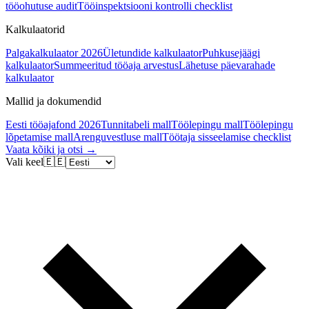
tööohutuse audit
Tööinspektsiooni kontrolli checklist
Kalkulaatorid
Palgakalkulaator 2026
Ületundide kalkulaator
Puhkusejäägi
kalkulaator
Summeeritud tööaja arvestus
Lähetuse päevarahade
kalkulaator
Mallid ja dokumendid
Eesti tööajafond 2026
Tunnitabeli mall
Töölepingu mall
Töölepingu
lõpetamise mall
Arenguvestluse mall
Töötaja sisseelamise checklist
Vaata kõiki ja otsi →
Vali keel
🇪🇪