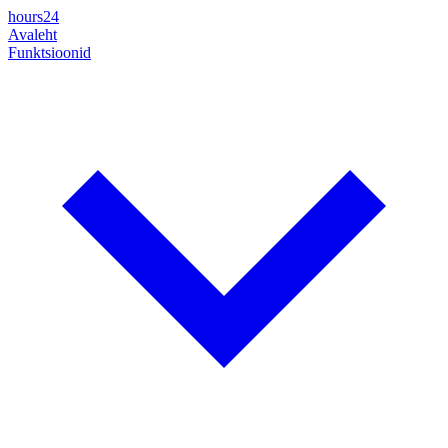
hours24
Avaleht
Funktsioonid