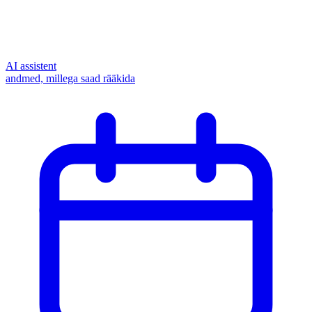
AI assistent
andmed, millega saad rääkida