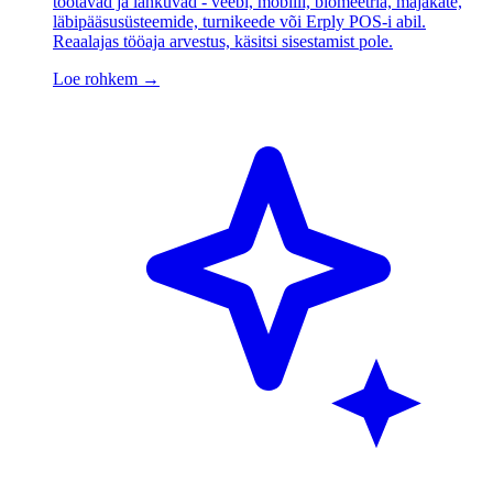
töötavad ja lahkuvad - veebi, mobiili, biomeetria, majakate,
läbipääsusüsteemide, turnikeede või Erply POS-i abil.
Reaalajas tööaja arvestus, käsitsi sisestamist pole.
Loe rohkem
→