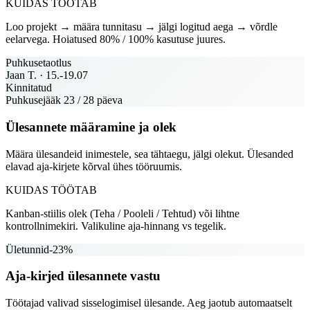
KUIDAS TÖÖTAB
Loo projekt → määra tunnitasu → jälgi logitud aega → võrdle
eelarvega. Hoiatused 80% / 100% kasutuse juures.
Puhkusetaotlus
Jaan T. · 15.-19.07
Kinnitatud
Puhkusejääk 23 / 28 päeva
Ülesannete määramine ja olek
Määra ülesandeid inimestele, sea tähtaegu, jälgi olekut. Ülesanded
elavad aja-kirjete kõrval ühes tööruumis.
KUIDAS TÖÖTAB
Kanban-stiilis olek (Teha / Pooleli / Tehtud) või lihtne
kontrollnimekiri. Valikuline aja-hinnang vs tegelik.
Ületunnid
-23%
Aja-kirjed ülesannete vastu
Töötajad valivad sisselogimisel ülesande. Aeg jaotub automaatselt