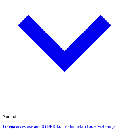
Auditid
Tööaja arvestuse audit
GDPR kontrollnimekiri
Töötervishoiu ja