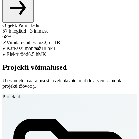
Objekt: Pärnu ladu
57 h logitud · 3 inimest
68%
✓
Vundamendi valu
32,5 h
TR
✓
Karkassi montaaž
18 h
PT
✓
Elektritööd
6,5 h
MK
Projekti võimalused
Ülesannete määramisest arveldatavate tundide arveni - täielik
projekti töövoog.
Projektid