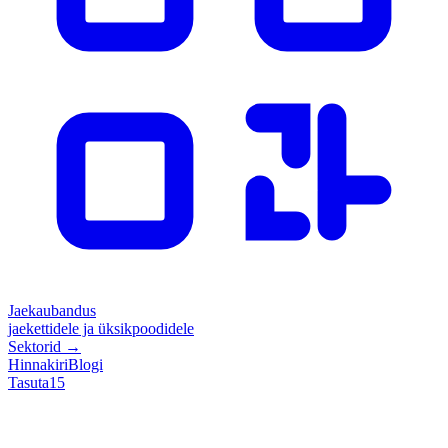
Jaekaubandus
jaekettidele ja üksikpoodidele
Sektorid
→
Hinnakiri
Blogi
Tasuta
15