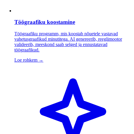
Töögraafiku koostamine
Töögraafiku programm, mis koostab nõuetele vastavad
vahetusgraafikud minutitega. AI genereerib, reeglimootor
valideerib, meeskond saab selged ja ennustatavad
töögraafikud.
Loe rohkem
→