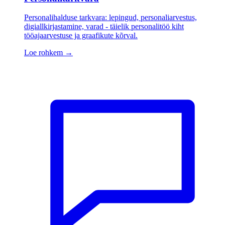
Personalihalduse tarkvara: lepingud, personaliarvestus,
digiallkirjastamine, varad - täielik personalitöö kiht
tööajaarvestuse ja graafikute kõrval.
Loe rohkem
→