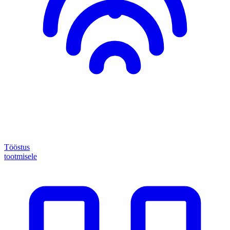
Tööstus
tootmisele