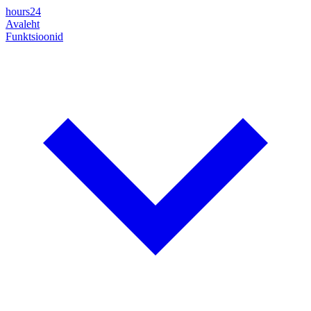
hours24
Avaleht
Funktsioonid