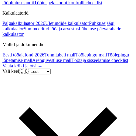
tööohutuse audit
Tööinspektsiooni kontrolli checklist
Kalkulaatorid
Palgakalkulaator 2026
Ületundide kalkulaator
Puhkusejäägi
kalkulaator
Summeeritud tööaja arvestus
Lähetuse päevarahade
kalkulaator
Mallid ja dokumendid
Eesti tööajafond 2026
Tunnitabeli mall
Töölepingu mall
Töölepingu
lõpetamise mall
Arenguvestluse mall
Töötaja sisseelamise checklist
Vaata kõiki ja otsi →
Vali keel
🇪🇪