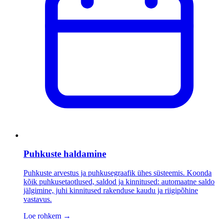
Puhkuste haldamine
Puhkuste arvestus ja puhkusegraafik ühes süsteemis. Koonda
kõik puhkusetaotlused, saldod ja kinnitused: automaatne saldo
jälgimine, juhi kinnitused rakenduse kaudu ja riigipõhine
vastavus.
Loe rohkem
→