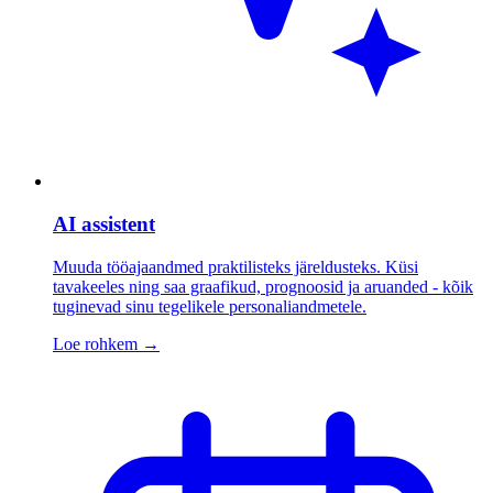
AI assistent
Muuda tööajaandmed praktilisteks järeldusteks. Küsi
tavakeeles ning saa graafikud, prognoosid ja aruanded - kõik
tuginevad sinu tegelikele personaliandmetele.
Loe rohkem
→