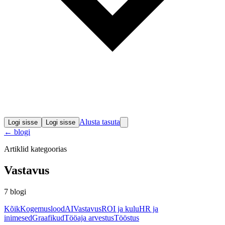
Alusta tasuta
Logi sisse
Logi sisse
←
blogi
Artiklid kategoorias
Vastavus
7
blogi
Kõik
Kogemuslood
AI
Vastavus
ROI ja kulu
HR ja
inimesed
Graafikud
Tööaja arvestus
Tööstus