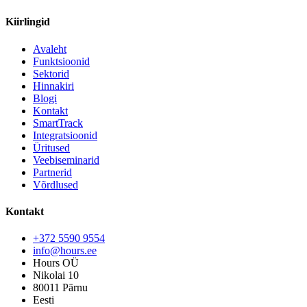
Kiirlingid
Avaleht
Funktsioonid
Sektorid
Hinnakiri
Blogi
Kontakt
SmartTrack
Integratsioonid
Üritused
Veebiseminarid
Partnerid
Võrdlused
Kontakt
+372 5590 9554
info@hours.ee
Hours OÜ
Nikolai 10
80011 Pärnu
Eesti