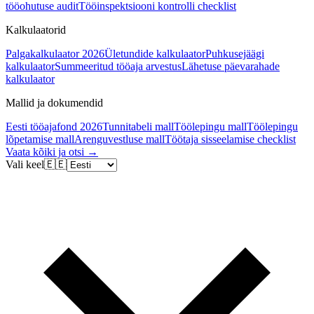
tööohutuse audit
Tööinspektsiooni kontrolli checklist
Kalkulaatorid
Palgakalkulaator 2026
Ületundide kalkulaator
Puhkusejäägi
kalkulaator
Summeeritud tööaja arvestus
Lähetuse päevarahade
kalkulaator
Mallid ja dokumendid
Eesti tööajafond 2026
Tunnitabeli mall
Töölepingu mall
Töölepingu
lõpetamise mall
Arenguvestluse mall
Töötaja sisseelamise checklist
Vaata kõiki ja otsi →
Vali keel
🇪🇪