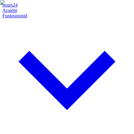
hours24
Avaleht
Funktsioonid