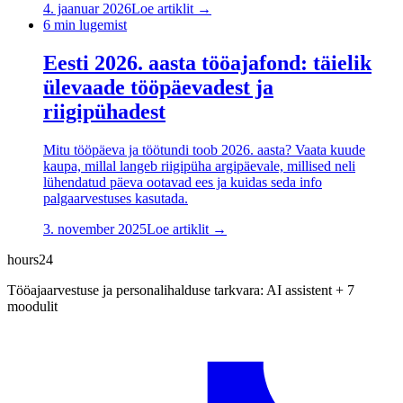
4. jaanuar 2026
Loe artiklit →
6
min lugemist
Eesti 2026. aasta tööajafond: täielik
ülevaade tööpäevadest ja
riigipühadest
Mitu tööpäeva ja töötundi toob 2026. aasta? Vaata kuude
kaupa, millal langeb riigipüha argipäevale, millised neli
lühendatud päeva ootavad ees ja kuidas seda info
palgaarvestuses kasutada.
3. november 2025
Loe artiklit →
hours24
Tööajaarvestuse ja personalihalduse tarkvara: AI assistent + 7
moodulit