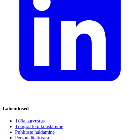
Lahendused
Tööajaarvestus
Töögraafiku koostamine
Puhkuste haldamine
Personalitarkvara