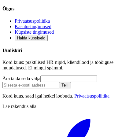
Õigus
Privaatsuspoliitika
Kasutustingimused
Küpsiste tingimused
Halda küpsiseid
Uudiskiri
Kord kuus: praktilised HR-nipid, kliendilood ja tööõiguse
muudatused. Ei mingit spämmi.
Ära täida seda välja
Telli
Kord kuus, saad igal hetkel loobuda.
Privaatsuspoliitika
Lae rakendus alla