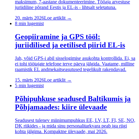
maksimum, 7-aastane dokumenteerimine. Tööaja arvestuse
juriidiline põrand Eestis ja EL-is - lihtsalt seletatuna.
20. märts 2026
Loe artiklit →
8
min lugemist
Geopiiramine ja GPS tööl:
juriidilised ja eetilised piirid EL-is
Jah, võid GPS-i abil sisselogimise asukohta kontrollida. Ei, sa
ei tohi töötajate telefone terve päeva jälgida. Vaatame, milline
raamistik EL andmekaitseasutused tegelikult rakendavad.
15. märts 2026
Loe artiklit →
5
min lugemist
Põhipuhkuse seadused Baltikumis ja
Põhjamaades: kiire ülevaade
Seadusest tulenev miinimumpuhkus EE, LV, LT, FI, SE, NO,
DK riikides - ja mida sinu personalitarkvara peab iga riigi
kohta jälgima. Kompaktne ülevaade, mai 2026.