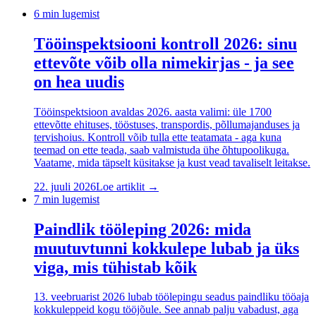
6
min lugemist
Tööinspektsiooni kontroll 2026: sinu
ettevõte võib olla nimekirjas - ja see
on hea uudis
Tööinspektsioon avaldas 2026. aasta valimi: üle 1700
ettevõtte ehituses, tööstuses, transpordis, põllumajanduses ja
tervishoius. Kontroll võib tulla ette teatamata - aga kuna
teemad on ette teada, saab valmistuda ühe õhtupoolikuga.
Vaatame, mida täpselt küsitakse ja kust vead tavaliselt leitakse.
22. juuli 2026
Loe artiklit →
7
min lugemist
Paindlik tööleping 2026: mida
muutuvtunni kokkulepe lubab ja üks
viga, mis tühistab kõik
13. veebruarist 2026 lubab töölepingu seadus paindliku tööaja
kokkuleppeid kogu tööjõule. See annab palju vabadust, aga