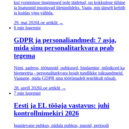
kui vormistuse tingimused pole täidetud, on kokkulepe tühine
ja lisatunnid muutuvad ületundideks. Vaata, mis täpselt kehtib
ja kuidas vigu vältida.
29. mai 2026
Loe artiklit →
6
min lugemist
GDPR ja personaliandmed: 7 asja,
mida sinu personalitarkvara peab
tegema
Nimi, aadress, töötunnid, puhkused, hindamine, mõnikord ka
biomeetria - personalitarkvara hoiab tundlikke isikuandmeid.
Vaatame, mida GDPR sinu tööriistadelt tegelikult nõuab.
28. aprill 2026
Loe artiklit →
7
min lugemist
Eesti ja EL tööaja vastavus: juhi
kontrollnimekiri 2026
Igapäevane puhkus, nädala puhkus, pausid, perioodi