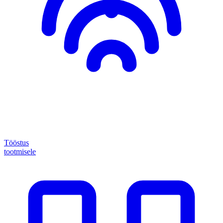
Tööstus
tootmisele