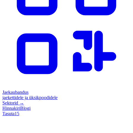
Jaekaubandus
jaekettidele ja üksikpoodidele
Sektorid
→
Hinnakiri
Blogi
Tasuta
15