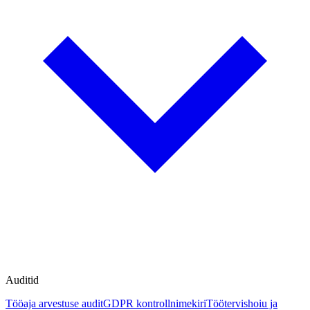
Auditid
Tööaja arvestuse audit
GDPR kontrollnimekiri
Töötervishoiu ja