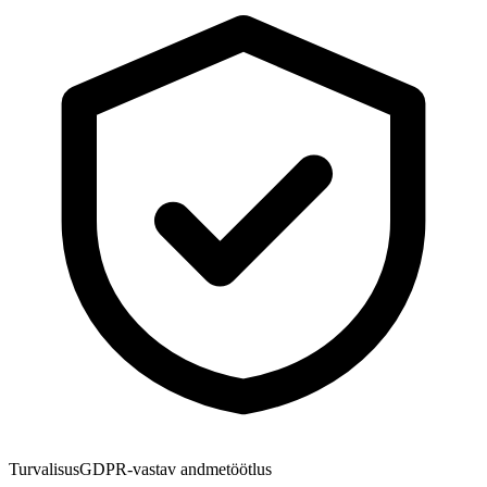
Turvalisus
GDPR-vastav andmetöötlus