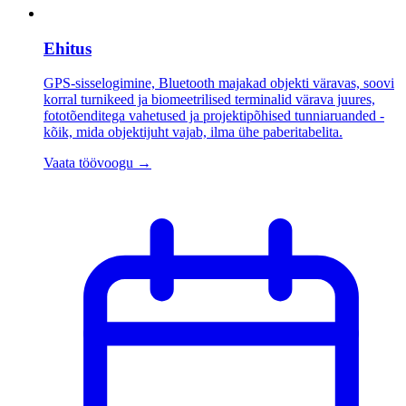
Ehitus
GPS-sisselogimine, Bluetooth majakad objekti väravas, soovi
korral turnikeed ja biomeetrilised terminalid värava juures,
fototõenditega vahetused ja projektipõhised tunniaruanded -
kõik, mida objektijuht vajab, ilma ühe paberitabelita.
Vaata töövoogu
→