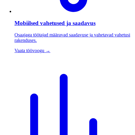
Mobiilsed vahetused ja saadavus
Osaajaga töötajad määravad saadavuse ja vahetavad vahetusi
rakenduses.
Vaata töövoogu
→