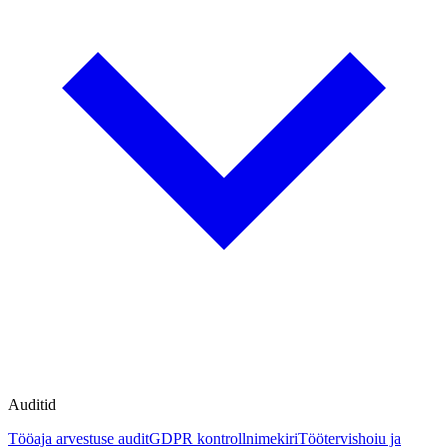
Auditid
Tööaja arvestuse audit
GDPR kontrollnimekiri
Töötervishoiu ja