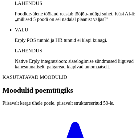
LAHENDUS
Poodide-ülene töölaud reastab tööjõu-müügi suhet. Küsi AI-lt:
„millised 5 poodi on sel nädalal plaanist väljas?"
VALU
Erply POS tunnid ja HR tunnid ei klapi kunagi.
LAHENDUS
Native Erply integratsioon: sisselogimise sündmused liiguvad
kahesuunaliselt, palgaread klapivad automaatselt.
KASUTATAVAD MOODULID
Moodulid poemüügiks
Piisavalt kerge ühele poele, piisavalt struktureeritud 50-le.