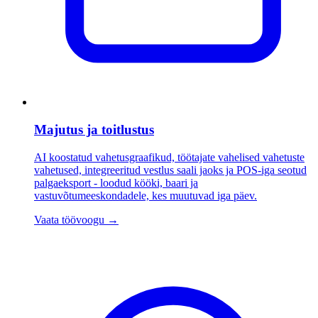
Majutus ja toitlustus
AI koostatud vahetusgraafikud, töötajate vahelised vahetuste
vahetused, integreeritud vestlus saali jaoks ja POS-iga seotud
palgaeksport - loodud kööki, baari ja
vastuvõtumeeskondadele, kes muutuvad iga päev.
Vaata töövoogu
→