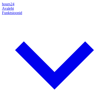
hours24
Avaleht
Funktsioonid