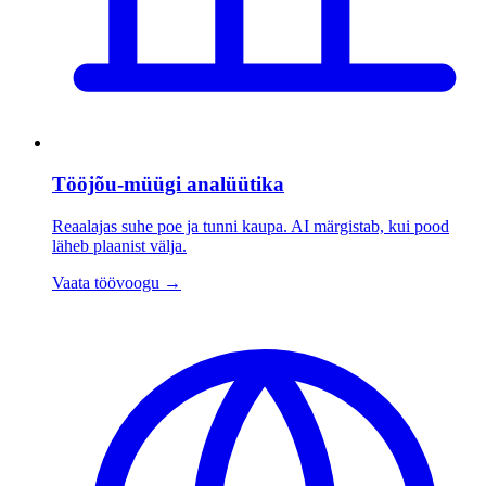
Tööjõu-müügi analüütika
Reaalajas suhe poe ja tunni kaupa. AI märgistab, kui pood
läheb plaanist välja.
Vaata töövoogu
→