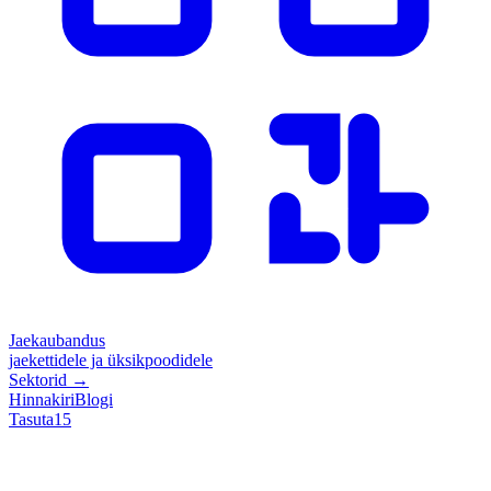
Jaekaubandus
jaekettidele ja üksikpoodidele
Sektorid
→
Hinnakiri
Blogi
Tasuta
15