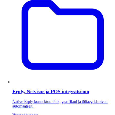
Erply, Netvisor ja POS integratsioon
Native Erply konnektor. Palk, graafikud ja tööaeg klapivad
automaatselt.
Vaata töövoogu
→