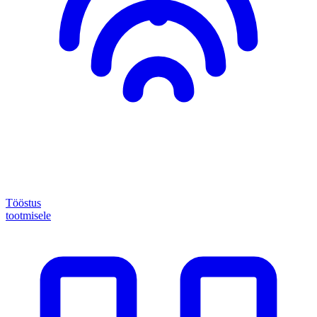
Tööstus
tootmisele