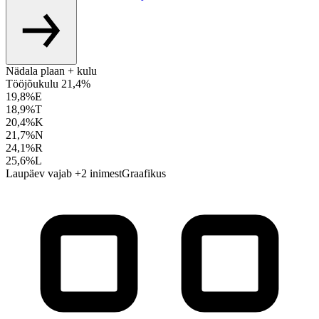
Nädala plaan + kulu
Tööjõukulu 21,4%
19,8%
E
18,9%
T
20,4%
K
21,7%
N
24,1%
R
25,6%
L
Laupäev vajab +2 inimest
Graafikus