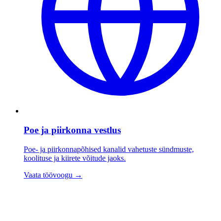
Poe ja piirkonna vestlus
Poe- ja piirkonnapõhised kanalid vahetuste sündmuste,
koolituse ja kiirete võitude jaoks.
Vaata töövoogu
→