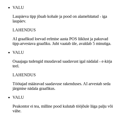
VALU
Laupäeva tipp jõuab kohale ja pood on alamehitatud - iga
laupäev.
LAHENDUS
AI graafikud loevad eelmise aasta POS liiklust ja pakuvad
tipp-arvestava graafiku. Juht vaatab üle, avaldab 5 minutiga.
VALU
Osaajaga tudengid muudavad saadavust igal nädalal - e-kirja
teel.
LAHENDUS
Töötajad määravad saadavuse rakenduses. AI arvestab seda
järgmise nädala graafikus.
VALU
Peakontor ei tea, milline pood kulutab tööjõule liiga palju või
vähe.