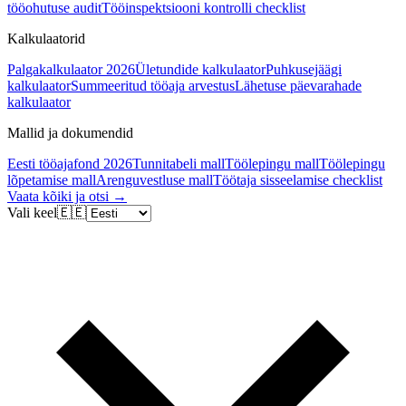
tööohutuse audit
Tööinspektsiooni kontrolli checklist
Kalkulaatorid
Palgakalkulaator 2026
Ületundide kalkulaator
Puhkusejäägi
kalkulaator
Summeeritud tööaja arvestus
Lähetuse päevarahade
kalkulaator
Mallid ja dokumendid
Eesti tööajafond 2026
Tunnitabeli mall
Töölepingu mall
Töölepingu
lõpetamise mall
Arenguvestluse mall
Töötaja sisseelamise checklist
Vaata kõiki ja otsi →
Vali keel
🇪🇪