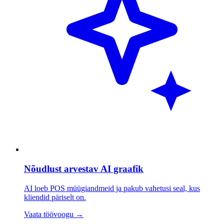
Nõudlust arvestav AI graafik
AI loeb POS müügiandmeid ja pakub vahetusi seal, kus
kliendid päriselt on.
Vaata töövoogu
→