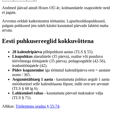
Andmed jäävad ainult Hours OÜ-le, kolmandatele osapooltele neid
ei jagata.
Arvestus eeldab katkestusteta töötamist. Lapsehoolduspuhkused,
palgata puhkused jms tuleb käsitsi kasutatud päevade lahtrist maha
arvata.
Eesti puhkusereeglid kokkuvõttena
28 kalendripäeva
põhipuhkust aastas (TLS § 55).
Lisapuhkus
alaealistele (35 päeva), osalise või puuduva
töövõimega töötajatele (35 päeva), pedagoogidele (42-56),
teadustöötajatele (42).
Pidev kogunemine
iga töötatud kalendripäeva eest = aastane
norm / 365.
Aegumistähtaeg 1 aasta
- kasutamata puhkus aegub 1 aasta
möödumisel selle kalendriaasta lõpust, mille eest see arvutati
(TLS § 68 lg 6).
Lahkumisel rahas
- kasutamata päevad makstakse välja
(TLS § 71).
Allikas:
Töölepingu seadus § 55-74
.