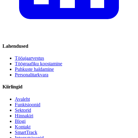
Lahendused
Tööajaarvestus
Töögraafiku koostamine
Puhkuste haldamine
Personalitarkvara
Kiirlingid
Avaleht
Funktsioonid
Sektorid
Hinnakiri
Blogi
Kontakt
SmartTrack
Integratsioonid