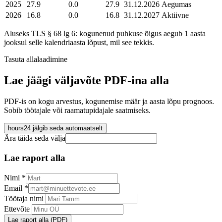
2025
27.9
0.0
27.9
31.12.2026
Aegumas
2026
16.8
0.0
16.8
31.12.2027
Aktiivne
Aluseks TLS § 68 lg 6: kogunenud puhkuse õigus aegub 1 aasta
jooksul selle kalendriaasta lõpust, mil see tekkis.
Tasuta allalaadimine
Lae jäägi väljavõte PDF-ina alla
PDF-is on kogu arvestus, kogunemise määr ja aasta lõpu prognoos.
Sobib töötajale või raamatupidajale saatmiseks.
hours24 jälgib seda automaatselt
Ära täida seda välja
Lae raport alla
Nimi
*
Email
*
Töötaja nimi
Ettevõte
Lae raport alla (PDF)