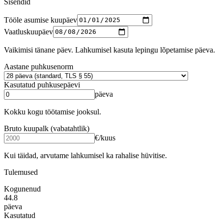
Sisendid
Tööle asumise kuupäev
Vaatluskuupäev
Vaikimisi tänane päev. Lahkumisel kasuta lepingu lõpetamise päeva.
Aastane puhkusenorm
Kasutatud puhkusepäevi
päeva
Kokku kogu töötamise jooksul.
Bruto kuupalk (vabatahtlik)
€/kuus
Kui täidad, arvutame lahkumisel ka rahalise hüvitise.
Tulemused
Kogunenud
44.8
päeva
Kasutatud