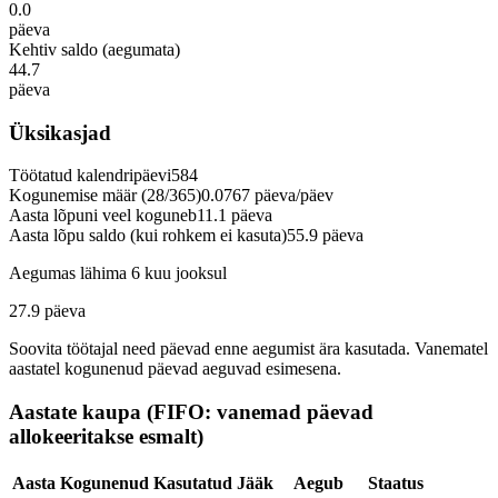
0.0
päeva
Kehtiv saldo (aegumata)
44.7
päeva
Üksikasjad
Töötatud kalendripäevi
584
Kogunemise määr (28/365)
0.0767 päeva/päev
Aasta lõpuni veel koguneb
11.1 päeva
Aasta lõpu saldo (kui rohkem ei kasuta)
55.9 päeva
Aegumas lähima 6 kuu jooksul
27.9
päeva
Soovita töötajal need päevad enne aegumist ära kasutada. Vanematel
aastatel kogunenud päevad aeguvad esimesena.
Aastate kaupa (FIFO: vanemad päevad
allokeeritakse esmalt)
Aasta
Kogunenud
Kasutatud
Jääk
Aegub
Staatus