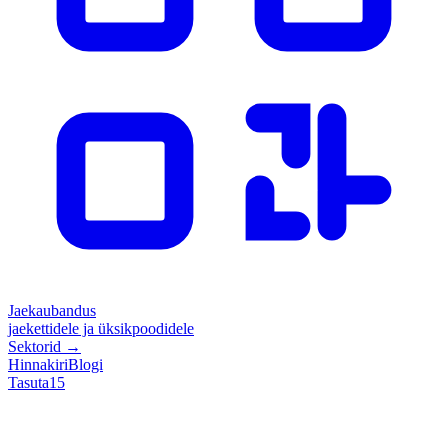
Jaekaubandus
jaekettidele ja üksikpoodidele
Sektorid
→
Hinnakiri
Blogi
Tasuta
15