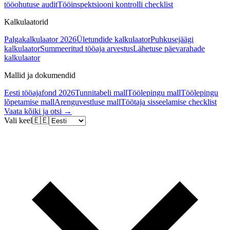
tööohutuse audit
Tööinspektsiooni kontrolli checklist
Kalkulaatorid
Palgakalkulaator 2026
Ületundide kalkulaator
Puhkusejäägi
kalkulaator
Summeeritud tööaja arvestus
Lähetuse päevarahade
kalkulaator
Mallid ja dokumendid
Eesti tööajafond 2026
Tunnitabeli mall
Töölepingu mall
Töölepingu
lõpetamise mall
Arenguvestluse mall
Töötaja sisseelamise checklist
Vaata kõiki ja otsi →
Vali keel
🇪🇪