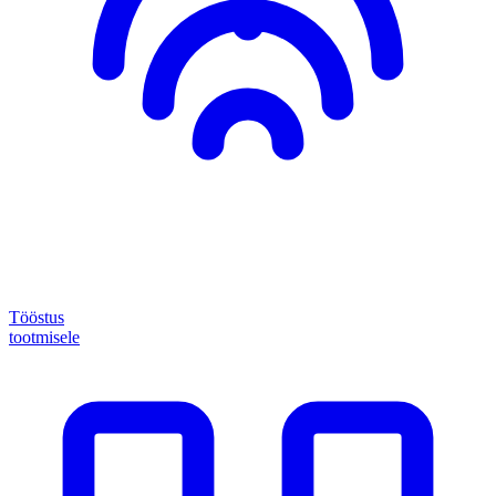
Tööstus
tootmisele