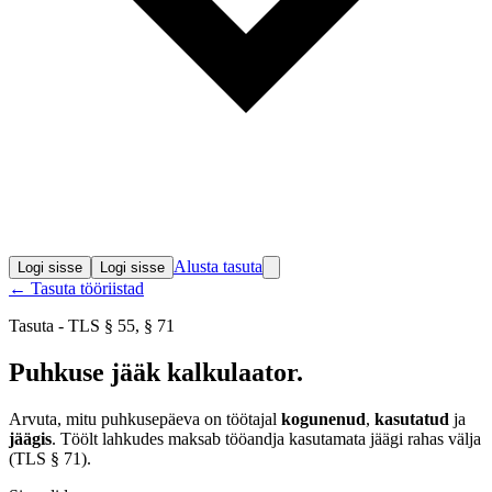
Alusta tasuta
Logi sisse
Logi sisse
← Tasuta tööriistad
Tasuta - TLS § 55, § 71
Puhkuse jääk
kalkulaator
.
Arvuta, mitu puhkusepäeva on töötajal
kogunenud
,
kasutatud
ja
jäägis
. Töölt lahkudes maksab tööandja kasutamata jäägi rahas välja
(TLS § 71).