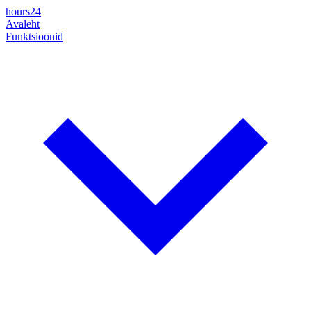
hours24
Avaleht
Funktsioonid