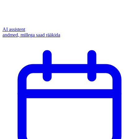
AI assistent
andmed, millega saad rääkida