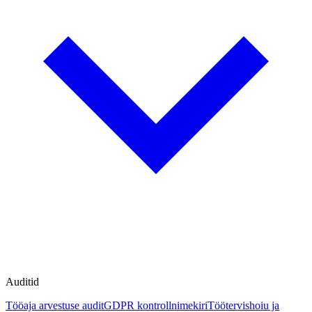
Auditid
Tööaja arvestuse audit
GDPR kontrollnimekiri
Töötervishoiu ja