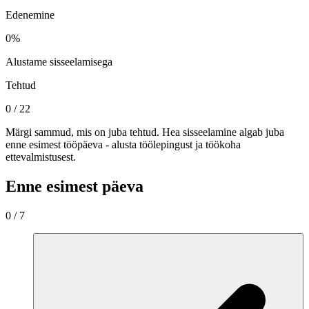
Edenemine
0
%
Alustame sisseelamisega
Tehtud
0
/
22
Märgi sammud, mis on juba tehtud. Hea sisseelamine algab juba
enne esimest tööpäeva - alusta töölepingust ja töökoha
ettevalmistusest.
Enne esimest päeva
0
/
7