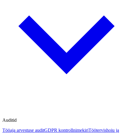
Auditid
Tööaja arvestuse audit
GDPR kontrollnimekiri
Töötervishoiu ja