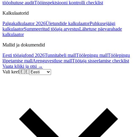
tööohutuse audit
Tööinspektsiooni kontrolli checklist
Kalkulaatorid
Palgakalkulaator 2026
Ületundide kalkulaator
Puhkusejäägi
kalkulaator
Summeeritud tööaja arvestus
Lähetuse päevarahade
kalkulaator
Mallid ja dokumendid
Eesti tööajafond 2026
Tunnitabeli mall
Töölepingu mall
Töölepingu
lõpetamise mall
Arenguvestluse mall
Töötaja sisseelamise checklist
Vaata kõiki ja otsi →
Vali keel
🇪🇪