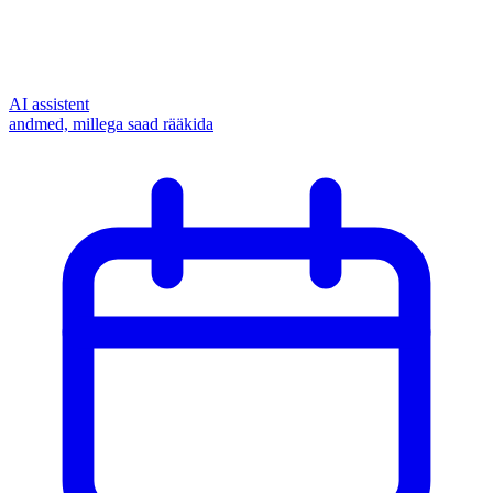
AI assistent
andmed, millega saad rääkida