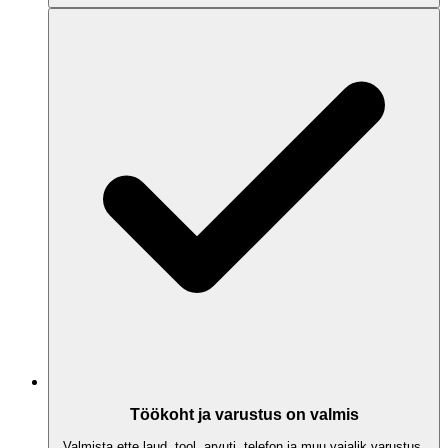
Töökoht ja varustus on valmis
Valmista ette laud, tool, arvuti, telefon ja muu vajalik varustus,