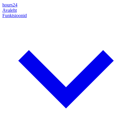
hours24
Avaleht
Funktsioonid