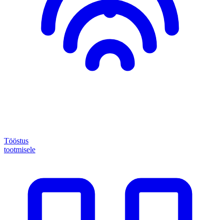
Tööstus
tootmisele