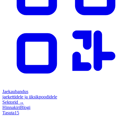
Jaekaubandus
jaekettidele ja üksikpoodidele
Sektorid
→
Hinnakiri
Blogi
Tasuta
15