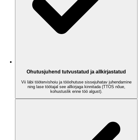
Ohutusjuhend tutvustatud ja allkirjastatud
Vii läbi töötervishoiu ja tööohutuse sissejuhatav juhendamine
ning lase töötajal see allkirjaga kinnitada (TTOS nõue,
kohustuslik enne töö algust).