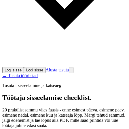
Alusta tasuta
Logi sisse
Logi sisse
← Tasuta tööriistad
Tasuta - sisseelamine ja katseaeg
Töötaja sisseelamise
checklist
.
20 praktilist sammu viies faasis - enne esimest päeva, esimene päev,
esimene nädal, esimene kuu ja katseaja lõpp. Märgi tehtud sammud,
jälgi edenemist ja lae lõpus alla PDF, mille saad printida või uue
töötaja juhile edasi saata.