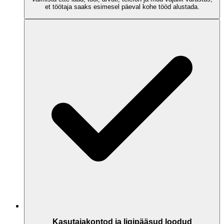
et töötaja saaks esimesel päeval kohe tööd alustada.
Kasutajakontod ja ligipääsud loodud