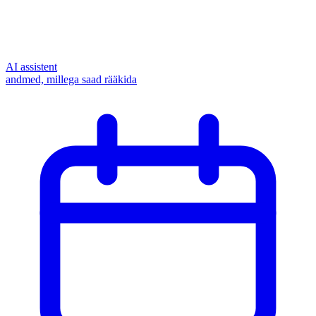
AI assistent
andmed, millega saad rääkida