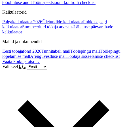
tööohutuse audit
Tööinspektsiooni kontrolli checklist
Kalkulaatorid
Palgakalkulaator 2026
Ületundide kalkulaator
Puhkusejäägi
kalkulaator
Summeeritud tööaja arvestus
Lähetuse päevarahade
kalkulaator
Mallid ja dokumendid
Eesti tööajafond 2026
Tunnitabeli mall
Töölepingu mall
Töölepingu
lõpetamise mall
Arenguvestluse mall
Töötaja sisseelamise checklist
Vaata kõiki ja otsi →
Vali keel
🇪🇪