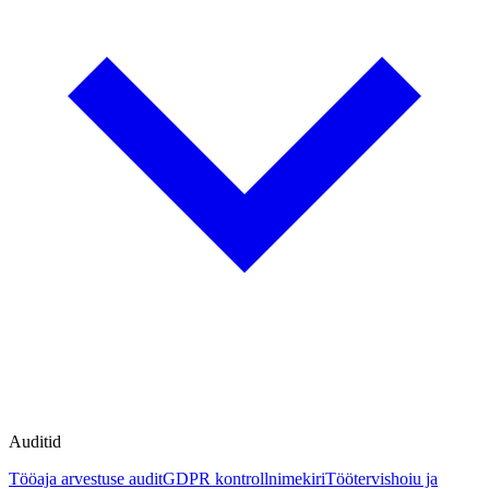
Auditid
Tööaja arvestuse audit
GDPR kontrollnimekiri
Töötervishoiu ja