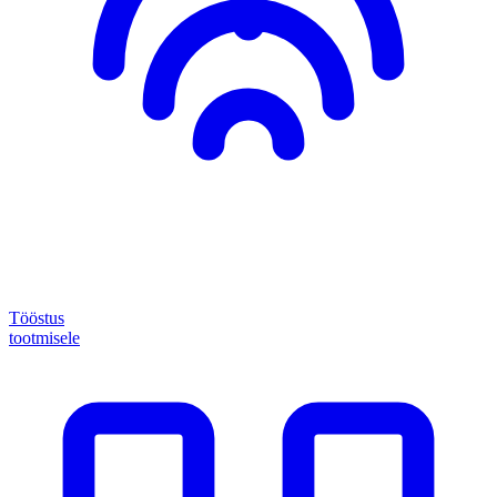
Tööstus
tootmisele