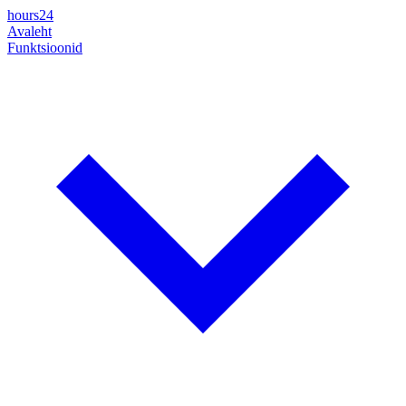
hours24
Avaleht
Funktsioonid