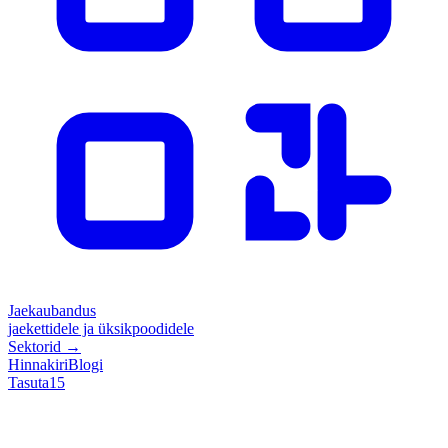
Jaekaubandus
jaekettidele ja üksikpoodidele
Sektorid
→
Hinnakiri
Blogi
Tasuta
15