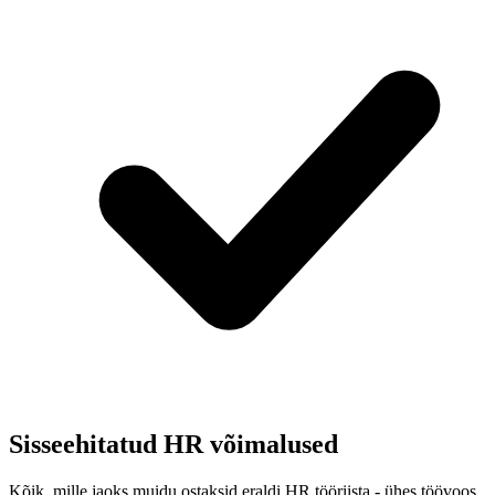
Sisseehitatud HR võimalused
Kõik, mille jaoks muidu ostaksid eraldi HR tööriista - ühes töövoos.