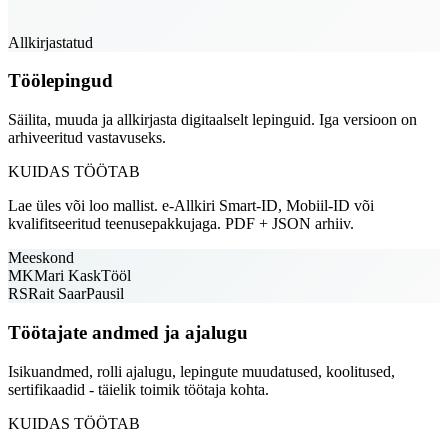
Allkirjastatud
Töölepingud
Säilita, muuda ja allkirjasta digitaalselt lepinguid. Iga versioon on
arhiveeritud vastavuseks.
KUIDAS TÖÖTAB
Lae üles või loo mallist. e-Allkiri Smart-ID, Mobiil-ID või
kvalifitseeritud teenusepakkujaga. PDF + JSON arhiiv.
Meeskond
MK
Mari Kask
Tööl
RS
Rait Saar
Pausil
Töötajate andmed ja ajalugu
Isikuandmed, rolli ajalugu, lepingute muudatused, koolitused,
sertifikaadid - täielik toimik töötaja kohta.
KUIDAS TÖÖTAB