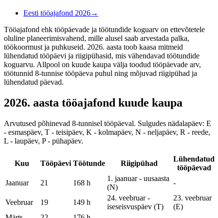
Eesti tööajafond 2026
→
Tööajafond ehk tööpäevade ja töötundide koguarv on ettevõtetele
oluline planeerimisvahend, mille alusel saab arvestada palka,
töökoormust ja puhkuseid. 2026. aasta toob kaasa mitmeid
lühendatud tööpäevi ja riigipühasid, mis vähendavad töötundide
koguarvu. Allpool on kuude kaupa välja toodud tööpäevade arv,
töötunnid 8-tunnise tööpäeva puhul ning mõjuvad riigipühad ja
lühendatud päevad.
2026. aasta tööajafond kuude kaupa
Arvutused põhinevad 8-tunnisel tööpäeval. Sulgudes nädalapäev: E
- esmaspäev, T - teisipäev, K - kolmapäev, N - neljapäev, R - reede,
L - laupäev, P - pühapäev.
Lühendatud
Kuu
Tööpäevi
Töötunde
Riigipühad
tööpäevad
1. jaanuar - uusaasta
Jaanuar
21
168 h
-
(N)
24. veebruar -
23. veebruar
Veebruar
19
149 h
iseseisvuspäev (T)
(E)
Märts
22
176 h
-
-