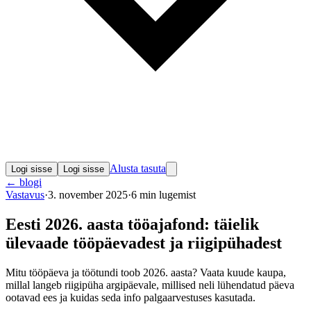
Alusta tasuta
Logi sisse
Logi sisse
←
blogi
Vastavus
·
3. november 2025
·
6
min lugemist
Eesti 2026. aasta tööajafond: täielik
ülevaade tööpäevadest ja riigipühadest
Mitu tööpäeva ja töötundi toob 2026. aasta? Vaata kuude kaupa,
millal langeb riigipüha argipäevale, millised neli lühendatud päeva
ootavad ees ja kuidas seda info palgaarvestuses kasutada.