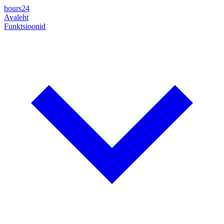
hours24
Avaleht
Funktsioonid