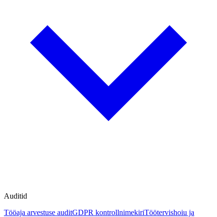
Auditid
Tööaja arvestuse audit
GDPR kontrollnimekiri
Töötervishoiu ja