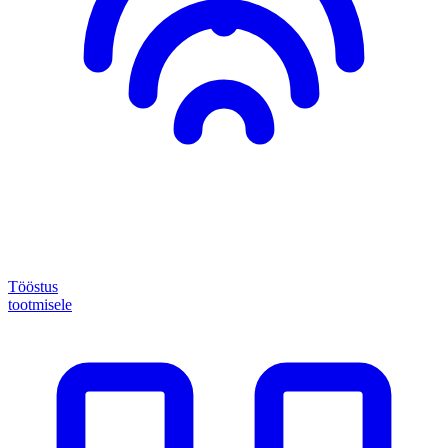
Tööstus
tootmisele