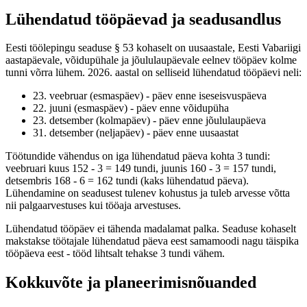
Lühendatud tööpäevad ja seadusandlus
Eesti töölepingu seaduse § 53 kohaselt on uusaastale, Eesti Vabariigi
aastapäevale, võidupühale ja jõululaupäevale eelnev tööpäev kolme
tunni võrra lühem. 2026. aastal on selliseid lühendatud tööpäevi neli:
23. veebruar (esmaspäev) - päev enne iseseisvuspäeva
22. juuni (esmaspäev) - päev enne võidupüha
23. detsember (kolmapäev) - päev enne jõululaupäeva
31. detsember (neljapäev) - päev enne uusaastat
Töötundide vähendus on iga lühendatud päeva kohta 3 tundi:
veebruari kuus 152 - 3 = 149 tundi, juunis 160 - 3 = 157 tundi,
detsembris 168 - 6 = 162 tundi (kaks lühendatud päeva).
Lühendamine on seadusest tulenev kohustus ja tuleb arvesse võtta
nii palgaarvestuses kui tööaja arvestuses.
Lühendatud tööpäev ei tähenda madalamat palka. Seaduse kohaselt
makstakse töötajale lühendatud päeva eest samamoodi nagu täispika
tööpäeva eest - tööd lihtsalt tehakse 3 tundi vähem.
Kokkuvõte ja planeerimisnõuanded