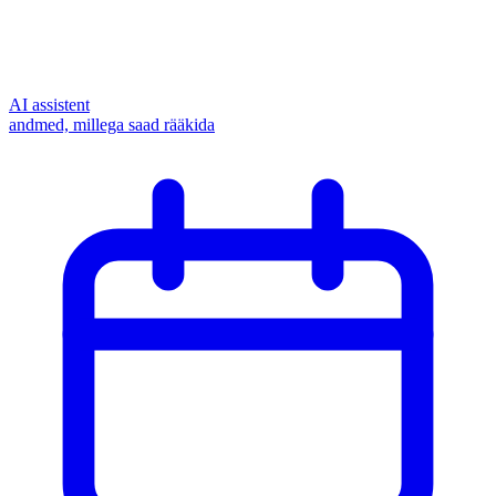
AI assistent
andmed, millega saad rääkida