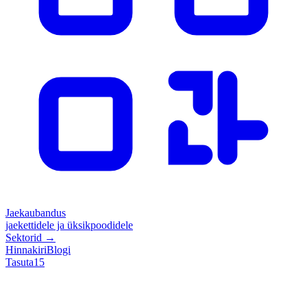
Jaekaubandus
jaekettidele ja üksikpoodidele
Sektorid
→
Hinnakiri
Blogi
Tasuta
15