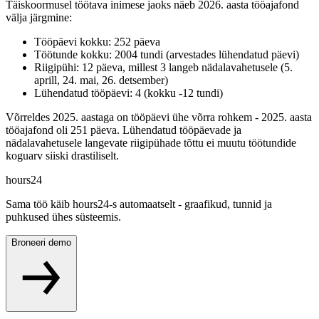
Täiskoormusel töötava inimese jaoks näeb 2026. aasta tööajafond
välja järgmine:
Tööpäevi kokku: 252 päeva
Töötunde kokku: 2004 tundi (arvestades lühendatud päevi)
Riigipühi: 12 päeva, millest 3 langeb nädalavahetusele (5.
aprill, 24. mai, 26. detsember)
Lühendatud tööpäevi: 4 (kokku -12 tundi)
Võrreldes 2025. aastaga on tööpäevi ühe võrra rohkem - 2025. aasta
tööajafond oli 251 päeva. Lühendatud tööpäevade ja
nädalavahetusele langevate riigipühade tõttu ei muutu töötundide
koguarv siiski drastiliselt.
hours24
Sama töö käib hours24-s automaatselt - graafikud, tunnid ja
puhkused ühes süsteemis.
Broneeri demo