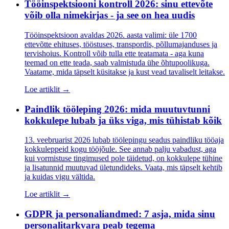
Tööinspektsiooni kontroll 2026: sinu ettevõte
võib olla nimekirjas - ja see on hea uudis
Tööinspektsioon avaldas 2026. aasta valimi: üle 1700
ettevõtte ehituses, tööstuses, transpordis, põllumajanduses ja
tervishoius. Kontroll võib tulla ette teatamata - aga kuna
teemad on ette teada, saab valmistuda ühe õhtupoolikuga.
Vaatame, mida täpselt küsitakse ja kust vead tavaliselt leitakse.
Loe artiklit →
Paindlik tööleping 2026: mida muutuvtunni
kokkulepe lubab ja üks viga, mis tühistab kõik
13. veebruarist 2026 lubab töölepingu seadus paindliku tööaja
kokkuleppeid kogu tööjõule. See annab palju vabadust, aga
kui vormistuse tingimused pole täidetud, on kokkulepe tühine
ja lisatunnid muutuvad ületundideks. Vaata, mis täpselt kehtib
ja kuidas vigu vältida.
Loe artiklit →
GDPR ja personaliandmed: 7 asja, mida sinu
personalitarkvara peab tegema