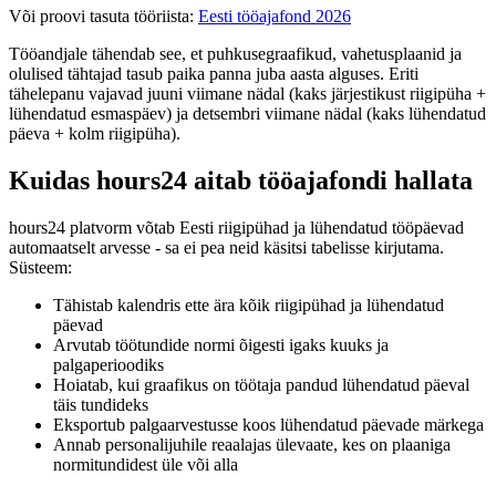
Või proovi tasuta tööriista:
Eesti tööajafond 2026
Tööandjale tähendab see, et puhkusegraafikud, vahetusplaanid ja
olulised tähtajad tasub paika panna juba aasta alguses. Eriti
tähelepanu vajavad juuni viimane nädal (kaks järjestikust riigipüha +
lühendatud esmaspäev) ja detsembri viimane nädal (kaks lühendatud
päeva + kolm riigipüha).
Kuidas hours24 aitab tööajafondi hallata
hours24 platvorm võtab Eesti riigipühad ja lühendatud tööpäevad
automaatselt arvesse - sa ei pea neid käsitsi tabelisse kirjutama.
Süsteem:
Tähistab kalendris ette ära kõik riigipühad ja lühendatud
päevad
Arvutab töötundide normi õigesti igaks kuuks ja
palgaperioodiks
Hoiatab, kui graafikus on töötaja pandud lühendatud päeval
täis tundideks
Eksportub palgaarvestusse koos lühendatud päevade märkega
Annab personalijuhile reaalajas ülevaate, kes on plaaniga
normitundidest üle või alla