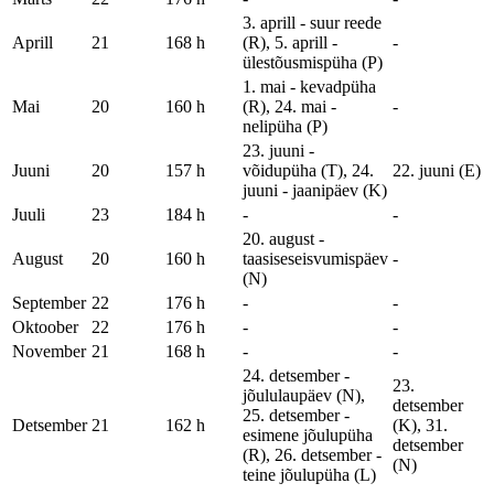
3. aprill - suur reede
Aprill
21
168 h
(R), 5. aprill -
-
ülestõusmispüha (P)
1. mai - kevadpüha
Mai
20
160 h
(R), 24. mai -
-
nelipüha (P)
23. juuni -
Juuni
20
157 h
võidupüha (T), 24.
22. juuni (E)
juuni - jaanipäev (K)
Juuli
23
184 h
-
-
20. august -
August
20
160 h
taasiseseisvumispäev
-
(N)
September
22
176 h
-
-
Oktoober
22
176 h
-
-
November
21
168 h
-
-
24. detsember -
23.
jõululaupäev (N),
detsember
25. detsember -
Detsember
21
162 h
(K), 31.
esimene jõulupüha
detsember
(R), 26. detsember -
(N)
teine jõulupüha (L)