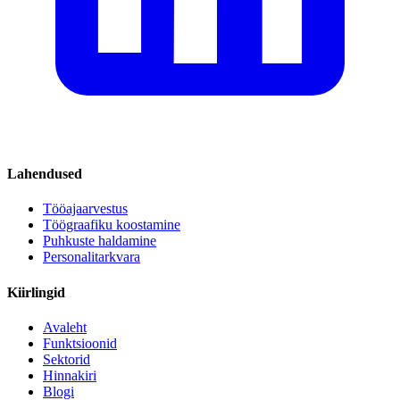
Lahendused
Tööajaarvestus
Töögraafiku koostamine
Puhkuste haldamine
Personalitarkvara
Kiirlingid
Avaleht
Funktsioonid
Sektorid
Hinnakiri
Blogi