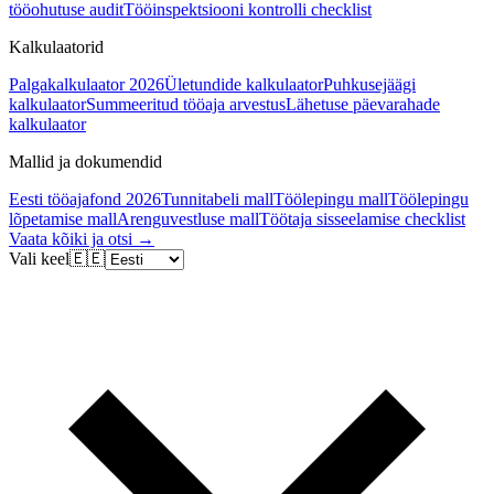
tööohutuse audit
Tööinspektsiooni kontrolli checklist
Kalkulaatorid
Palgakalkulaator 2026
Ületundide kalkulaator
Puhkusejäägi
kalkulaator
Summeeritud tööaja arvestus
Lähetuse päevarahade
kalkulaator
Mallid ja dokumendid
Eesti tööajafond 2026
Tunnitabeli mall
Töölepingu mall
Töölepingu
lõpetamise mall
Arenguvestluse mall
Töötaja sisseelamise checklist
Vaata kõiki ja otsi →
Vali keel
🇪🇪