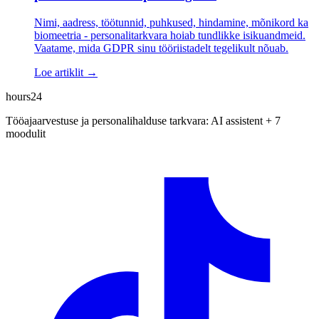
Nimi, aadress, töötunnid, puhkused, hindamine, mõnikord ka
biomeetria - personalitarkvara hoiab tundlikke isikuandmeid.
Vaatame, mida GDPR sinu tööriistadelt tegelikult nõuab.
Loe artiklit →
hours24
Tööajaarvestuse ja personalihalduse tarkvara: AI assistent + 7
moodulit