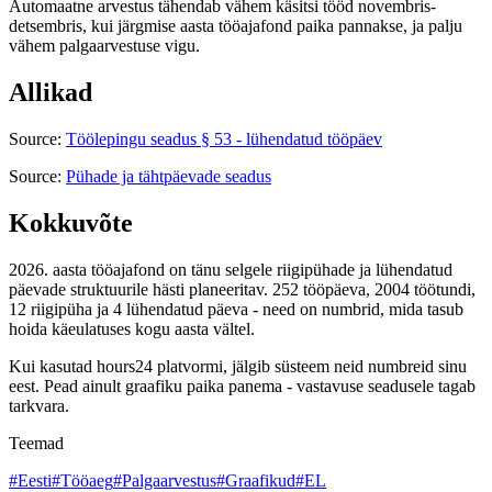
Automaatne arvestus tähendab vähem käsitsi tööd novembris-
detsembris, kui järgmise aasta tööajafond paika pannakse, ja palju
vähem palgaarvestuse vigu.
Allikad
Source:
Töölepingu seadus § 53 - lühendatud tööpäev
Source:
Pühade ja tähtpäevade seadus
Kokkuvõte
2026. aasta tööajafond on tänu selgele riigipühade ja lühendatud
päevade struktuurile hästi planeeritav. 252 tööpäeva, 2004 töötundi,
12 riigipüha ja 4 lühendatud päeva - need on numbrid, mida tasub
hoida käeulatuses kogu aasta vältel.
Kui kasutad hours24 platvormi, jälgib süsteem neid numbreid sinu
eest. Pead ainult graafiku paika panema - vastavuse seadusele tagab
tarkvara.
Teemad
#
Eesti
#
Tööaeg
#
Palgaarvestus
#
Graafikud
#
EL