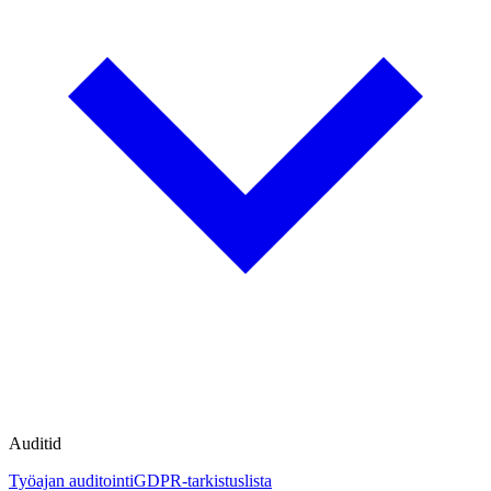
Auditid
Työajan auditointi
GDPR-tarkistuslista