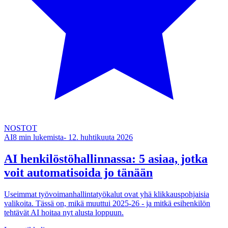
NOSTOT
AI
8
min lukemista
-
12. huhtikuuta 2026
AI henkilöstöhallinnassa: 5 asiaa, jotka
voit automatisoida jo tänään
Useimmat työvoimanhallintatyökalut ovat yhä klikkauspohjaisia
valikoita. Tässä on, mikä muuttui 2025-26 - ja mitkä esihenkilön
tehtävät AI hoitaa nyt alusta loppuun.