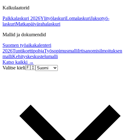
Kalkulaatorid
Palkkalaskuri 2026
Ylityölaskuri
Lomalaskuri
Jaksotyö-
laskuri
Matkapäivärahalaskuri
Mallid ja dokumendid
Suomen työaikakalenteri
2026
Tuntikorttipohja
Työsopimusmalli
Irtisanomisilmoituksen
malli
Kehityskeskustelumalli
Katso kaikki →
Valitse kieli
🇫🇮