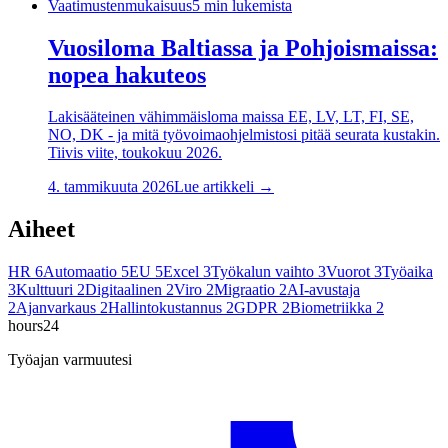
Vaatimustenmukaisuus
5
min lukemista
Vuosiloma Baltiassa ja Pohjoismaissa:
nopea hakuteos
Lakisääteinen vähimmäisloma maissa EE, LV, LT, FI, SE,
NO, DK - ja mitä työvoimaohjelmistosi pitää seurata kustakin.
Tiivis viite, toukokuu 2026.
4. tammikuuta 2026
Lue artikkeli →
Aiheet
HR
6
Automaatio
5
EU
5
Excel
3
Työkalun vaihto
3
Vuorot
3
Työaika
3
Kulttuuri
2
Digitaalinen
2
Viro
2
Migraatio
2
AI-avustaja
2
Ajanvarkaus
2
Hallintokustannus
2
GDPR
2
Biometriikka
2
hours24
Työajan varmuutesi