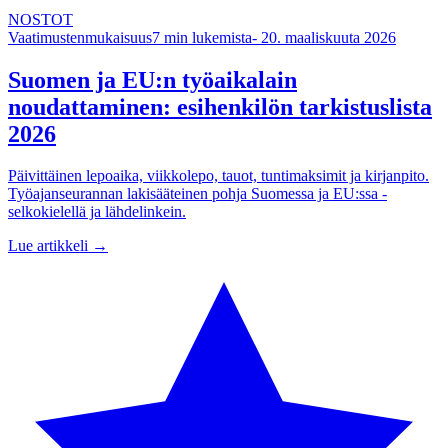
NOSTOT
Vaatimustenmukaisuus
7
min lukemista
-
20. maaliskuuta 2026
Suomen ja EU:n työaikalain
noudattaminen: esihenkilön tarkistuslista
2026
Päivittäinen lepoaika, viikkolepo, tauot, tuntimaksimit ja kirjanpito.
Työajanseurannan lakisääteinen pohja Suomessa ja EU:ssa -
selkokielellä ja lähdelinkein.
Lue artikkeli →