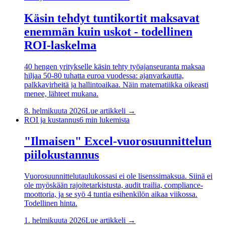
Käsin tehdyt tuntikortit maksavat
enemmän kuin uskot - todellinen
ROI-laskelma
40 hengen yritykselle käsin tehty työajanseuranta maksaa
hiljaa 50-80 tuhatta euroa vuodessa: ajanvarkautta,
palkkavirheitä ja hallintoaikaa. Näin matematiikka oikeasti
menee, lähteet mukana.
8. helmikuuta 2026
Lue artikkeli →
ROI ja kustannus
6
min lukemista
"Ilmaisen" Excel-vuorosuunnittelun
piilokustannus
Vuorosuunnittelutaulukossasi ei ole lisenssimaksua. Siinä ei
ole myöskään rajoitetarkistusta, audit trailia, compliance-
moottoria, ja se syö 4 tuntia esihenkilön aikaa viikossa.
Todellinen hinta.
1. helmikuuta 2026
Lue artikkeli →