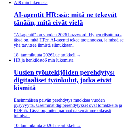
AI
8
min lukemista
AI-agentit HR:ssä: mitä ne tekevät
tänään, mitä eivät vielä
"AI-agentti" on vuoden 2026 buzzword. Hypen riisuttuna -
tässä on, mitä HR:n AI-agentti tekee tuotannossa, ja missä se
yhä tarvitsee ihmistä silmukkaan.
18. tammikuuta 2026
Lue artikkeli →
HR ja henkilöstö
6
min lukemista
Uusien työntekijöiden perehdytys:
digitaaliset työnkulut, jotka eivät
kismitä
Ensimmäisen päivän perehdytys muokkaa vuoden
pysyvyyttä. Useimmat digiperehdytykset ovat lomakkeita ja
PDF:iä. Tässä on, miten parhaat näkemämme oikeasti
toimivat.
10. tammikuuta 2026
Lue artikkeli →