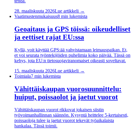
tehdä.
28. maaliskuuta 2026
Lue artikkeli →
Vaatimustenmukaisuus
8
min lukemista
Geoaitaus ja GPS töissä: oikeudelliset
ja eettiset rajat EU:ssa
Kyllä, voit käyttää GPS:ää vahvistamaan leimauspaikan. Et,
et voi seurata työntekijöiden puhelimia koko päivää. Tässä on
kehys, jota EU:n tietosuojaviranomaiset oikeasti soveltavat.
15. maaliskuuta 2026
Lue artikkeli →
Toimiala
7
min lukemista
Vähittäiskaupan vuorosuunnittelu:
huiput, poissaolot ja jaetut vuorot
Vähittäiskaupan vuorot rikkovat jokaisen siistin
työvoimanhallinnan säännön. Kysyntä heittelee 5-kertaisesti,
poissaoloja tulee ja jaetut vuorot tekevät työaikalaista
hankalaa. Tässä toimii.