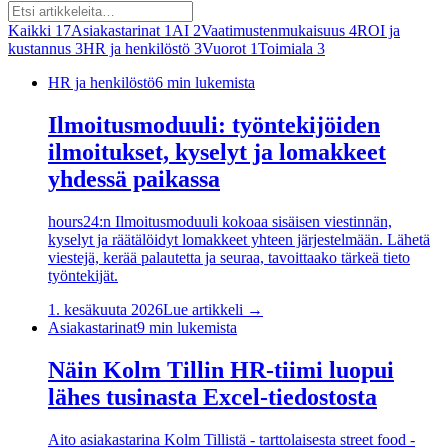
Kaikki
17
Asiakastarinat
1
AI
2
Vaatimustenmukaisuus
4
ROI ja
kustannus
3
HR ja henkilöstö
3
Vuorot
1
Toimiala
3
HR ja henkilöstö
6
min lukemista
Ilmoitusmoduuli: työntekijöiden
ilmoitukset, kyselyt ja lomakkeet
yhdessä paikassa
hours24:n Ilmoitusmoduuli kokoaa sisäisen viestinnän,
kyselyt ja räätälöidyt lomakkeet yhteen järjestelmään. Lähetä
viestejä, kerää palautetta ja seuraa, tavoittaako tärkeä tieto
työntekijät.
1. kesäkuuta 2026
Lue artikkeli →
Asiakastarinat
9
min lukemista
Näin Kolm Tillin HR-tiimi luopui
lähes tusinasta Excel-tiedostosta
Aito asiakastarina Kolm Tillistä - tarttolaisesta street food -