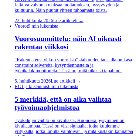
Jatkuva valvonta maksaa luottamuksen, pysyvyyden ja
kulttuurin. Näin puutut yhteen tuhoamatta toista.
22. huhtikuuta 2026
Lue artikkeli →
Vuorot
9
min lukemista
Vuorosuunnittelu: näin AI oikeasti
rakentaa viikkosi
"Rakenna ensi viikon vuorolista" -taikuuden taustalla on kasa
constraint solvereita, kysyntäennusteita ja
työaikalakimoottoreita. Tässä on, mitä oikeasti tapahtuu.
5. huhtikuuta 2026
Lue artikkeli →
ROI ja kustannus
6
min lukemista
5 merkkiä, että on aika vaihtaa
työvoimaohjelmistoa
Työkalujen vaihto on kivuliasta. Huonossa pysyminen on
kivuliaampaa. Tässä on viisi signaalia, jotka kuulemme
yrityksiltä, jotka lopulta vaihtoivat - ja mitä kustakin kannattaa