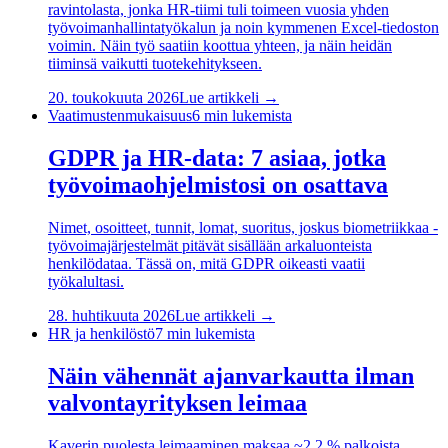
ravintolasta, jonka HR-tiimi tuli toimeen vuosia yhden
työvoimanhallintatyökalun ja noin kymmenen Excel-tiedoston
voimin. Näin työ saatiin koottua yhteen, ja näin heidän
tiiminsä vaikutti tuotekehitykseen.
20. toukokuuta 2026
Lue artikkeli →
Vaatimustenmukaisuus
6
min lukemista
GDPR ja HR-data: 7 asiaa, jotka
työvoimaohjelmistosi on osattava
Nimet, osoitteet, tunnit, lomat, suoritus, joskus biometriikkaa -
työvoimajärjestelmät pitävät sisällään arkaluonteista
henkilödataa. Tässä on, mitä GDPR oikeasti vaatii
työkalultasi.
28. huhtikuuta 2026
Lue artikkeli →
HR ja henkilöstö
7
min lukemista
Näin vähennät ajanvarkautta ilman
valvontayrityksen leimaa
Kaverin puolesta leimaaminen maksaa ~2,2 % palkoista.