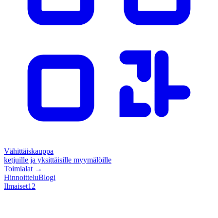
Vähittäiskauppa
ketjuille ja yksittäisille myymälöille
Toimialat
→
Hinnoittelu
Blogi
Ilmaiset
12