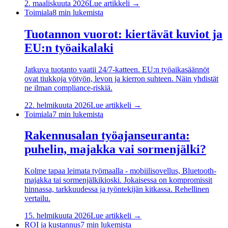
2. maaliskuuta 2026
Lue artikkeli →
Toimiala
8
min lukemista
Tuotannon vuorot: kiertävät kuviot ja
EU:n työaikalaki
Jatkuva tuotanto vaatii 24/7-katteen. EU:n työaikasäännöt
ovat tiukkoja yötyön, levon ja kierron suhteen. Näin yhdistät
ne ilman compliance-riskiä.
22. helmikuuta 2026
Lue artikkeli →
Toimiala
7
min lukemista
Rakennusalan työajanseuranta:
puhelin, majakka vai sormenjälki?
Kolme tapaa leimata työmaalla - mobiilisovellus, Bluetooth-
majakka tai sormenjälkikioski. Jokaisessa on kompromissit
hinnassa, tarkkuudessa ja työntekijän kitkassa. Rehellinen
vertailu.
15. helmikuuta 2026
Lue artikkeli →
ROI ja kustannus
7
min lukemista