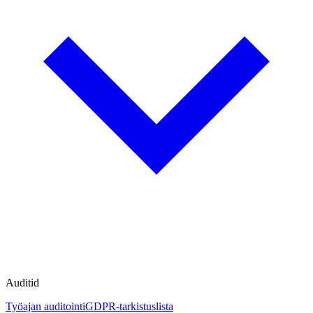
Auditid
Työajan auditointi
GDPR-tarkistuslista