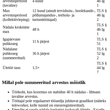
arvestusperiood
4 kuud
46 lg
(tavaline)
1
Max
12 kuud (ainult tervishoiu-, hoolekande-,
TLS §
arvestusperiood
põllumajandus-, teehoiu- ja
46 lg
(kollektiivleping)
turismitöötajad)
2
TLS §
Nädala keskmine
48 h
46 lg
max
1
Igapäevane
TLS §
11 h järjest
puhkeaeg
51
Nädalane
TLS §
puhkeaeg
36 h järjest
52 lg
(summeeritud)
2
TLS §
Ületöö tasu
1,5×
44 lg
7
Millal pole summeeritud arvestus mõistlik
Töökoht, kus koormus on stabiilne 40 h nädalas - lihtsam
tavaline arvestus.
Töötajal pole regulaarset tööandja juhitavat graafikut (näiteks
teleworker, kelle tunnid on eneseregistreeritud).
Ettevõte ei suuda nädala keskmist jooksvalt jälgida - Excelis