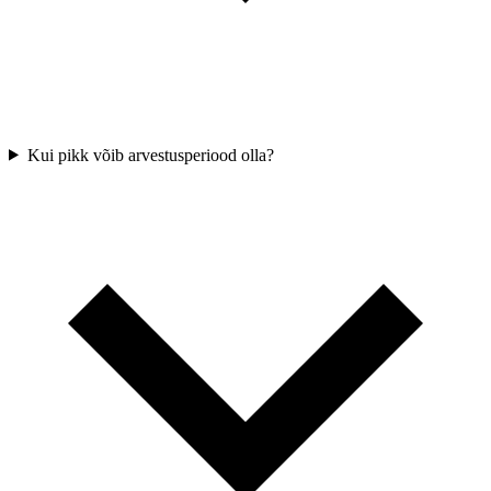
Kui pikk võib arvestusperiood olla?