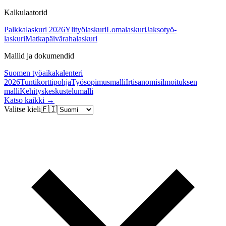
Kalkulaatorid
Palkkalaskuri 2026
Ylityölaskuri
Lomalaskuri
Jaksotyö-
laskuri
Matkapäivärahalaskuri
Mallid ja dokumendid
Suomen työaikakalenteri
2026
Tuntikorttipohja
Työsopimusmalli
Irtisanomisilmoituksen
malli
Kehityskeskustelumalli
Katso kaikki →
Valitse kieli
🇫🇮