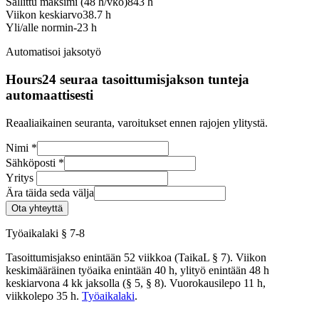
Sallittu maksimi (48 h/vko)
843 h
Viikon keskiarvo
38.7 h
Yli/alle normin
-23 h
Automatisoi jaksotyö
Hours24 seuraa tasoittumisjakson tunteja
automaattisesti
Reaaliaikainen seuranta, varoitukset ennen rajojen ylitystä.
Nimi
*
Sähköposti
*
Yritys
Ära täida seda välja
Ota yhteyttä
Työaikalaki § 7-8
Tasoittumisjakso enintään 52 viikkoa (TaikaL § 7). Viikon
keskimääräinen työaika enintään 40 h, ylityö enintään 48 h
keskiarvona 4 kk jaksolla (§ 5, § 8). Vuorokausilepo 11 h,
viikkolepo 35 h.
Työaikalaki
.