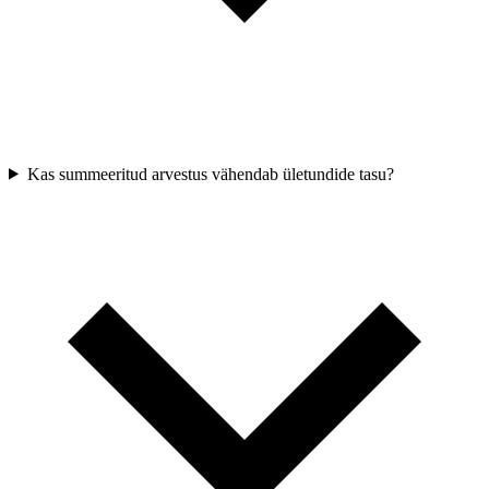
Kas summeeritud arvestus vähendab ületundide tasu?