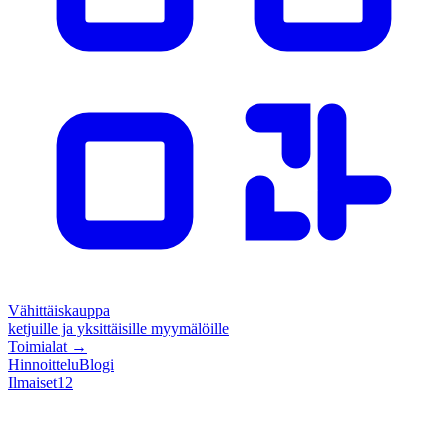
Vähittäiskauppa
ketjuille ja yksittäisille myymälöille
Toimialat
→
Hinnoittelu
Blogi
Ilmaiset
12