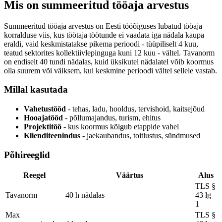
Mis on summeeritud tööaja arvestus
Summeeritud tööaja arvestus on Eesti tööõiguses lubatud tööaja
korralduse viis, kus töötaja töötunde ei vaadata iga nädala kaupa
eraldi, vaid keskmistatakse pikema perioodi - tüüpiliselt 4 kuu,
teatud sektorites kollektiivlepinguga kuni 12 kuu - vältel. Tavanorm
on endiselt 40 tundi nädalas, kuid üksikutel nädalatel võib koormus
olla suurem või väiksem, kui keskmine perioodi vältel sellele vastab.
Millal kasutada
Vahetustööd
- tehas, ladu, hooldus, tervishoid, kaitsejõud
Hooajatööd
- põllumajandus, turism, ehitus
Projektitöö
- kus koormus kõigub etappide vahel
Klienditeenindus
- jaekaubandus, toitlustus, sündmused
Põhireeglid
Reegel
Väärtus
Alus
TLS §
Tavanorm
40 h nädalas
43 lg
1
Max
TLS §