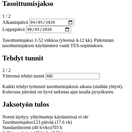
Tasoittumisjakso
1 / 2
Alkamispäivä
Loppupäivä
Tasoittumisjakso 1-52 viikkoa (yleensä 4-12 kk). Pidemmän
tasoittumisjakson käyttäminen vaatii TES-sopimuksen.
Tehdyt tunnit
2 / 2
Yhteensä tehdyt tunnit
Kaikki tehdyt työtunnit tasoittumisjakson aikana (sisältää ylityöt).
Kuluvana päivänä on hyvä tarkistaa ajan tasalla pysyäkseen.
Jaksotyön tulos
Normi täyttyy, ylityötunteja käytännössä ei ole
Tasoittumisjakso
123 päivää (17.6 vk)
Standardinormi (40 h/vko)
703 h