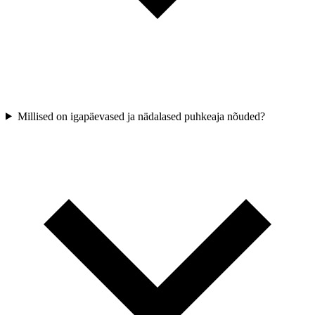
Millised on igapäevased ja nädalased puhkeaja nõuded?