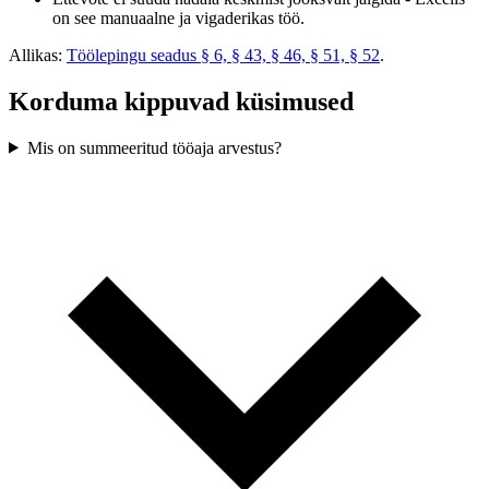
on see manuaalne ja vigaderikas töö.
Allikas:
Töölepingu seadus § 6, § 43, § 46, § 51, § 52
.
Korduma kippuvad küsimused
Mis on summeeritud tööaja arvestus?