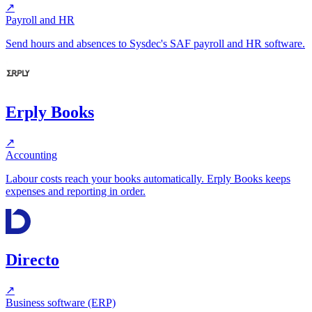
↗
Payroll and HR
Send hours and absences to Sysdec's SAF payroll and HR software.
Erply Books
↗
Accounting
Labour costs reach your books automatically. Erply Books keeps
expenses and reporting in order.
Directo
↗
Business software (ERP)