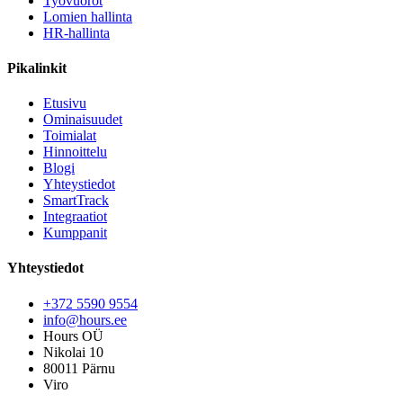
Työvuorot
Lomien hallinta
HR-hallinta
Pikalinkit
Etusivu
Ominaisuudet
Toimialat
Hinnoittelu
Blogi
Yhteystiedot
SmartTrack
Integraatiot
Kumppanit
Yhteystiedot
+372 5590 9554
info@hours.ee
Hours OÜ
Nikolai 10
80011 Pärnu
Viro