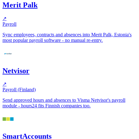
Merit Palk
↗
Payroll
Sync employees, contracts and absences into Merit Palk, Estonia's
most popular payroll software - no manual re-entry.
Netvisor
↗
Payroll (Finland)
Send approved hours and absences to Visma Netvisor's payroll
module - hours24 fits Finnish companies too.
SmartAccounts