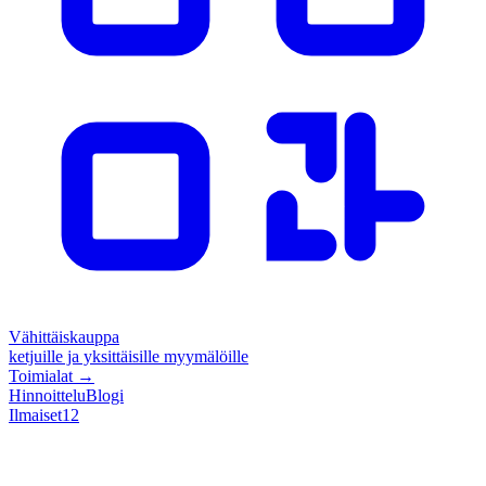
Vähittäiskauppa
ketjuille ja yksittäisille myymälöille
Toimialat
→
Hinnoittelu
Blogi
Ilmaiset
12