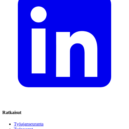
Ratkaisut
Työajanseuranta