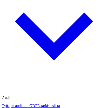
Auditid
Työajan auditointi
GDPR-tarkistuslista