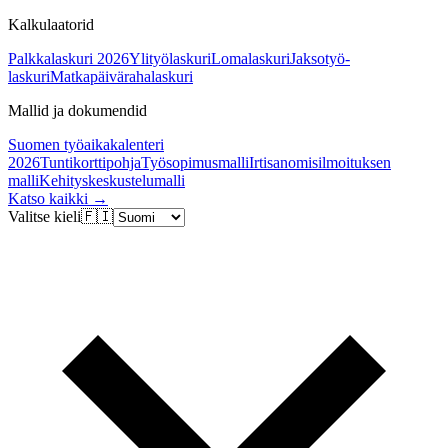
Kalkulaatorid
Palkkalaskuri 2026
Ylityölaskuri
Lomalaskuri
Jaksotyö-
laskuri
Matkapäivärahalaskuri
Mallid ja dokumendid
Suomen työaikakalenteri
2026
Tuntikorttipohja
Työsopimusmalli
Irtisanomisilmoituksen
malli
Kehityskeskustelumalli
Katso kaikki →
Valitse kieli
🇫🇮