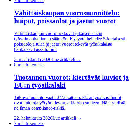
7
min lukemista
Vähittäiskaupan vuorosuunnittelu:
huiput, poissaolot ja jaetut vuorot
Vähittäiskaupan vuorot rikkovat jokaisen siistin
työvoimanhallinnan säännön. Kysyntä heittelee 5-kertaisesti,
poissaoloja tulee ja jaetut vuorot tekevät työaikalaista
hankalaa. Tässä toimii.
2. maaliskuuta 2026
Lue artikkeli →
8
min lukemista
Tuotannon vuorot: kiertävät kuviot ja
EU:n työaikalaki
Jatkuva tuotanto vaatii 24/7-katteen. EU:n työaikasäännöt
ovat tiukkoja yötyön, levon ja kierron suhteen. Näin yhdistät
ne ilman compliance-riskiä.
22. helmikuuta 2026
Lue artikkeli →
7
min lukemista