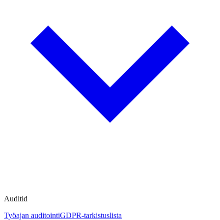
Auditid
Työajan auditointi
GDPR-tarkistuslista