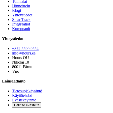
Toimialat
Hinnoittelu
Blogi
Yhteystiedot
SmartTrack
Integraatiot
Kumppanit
Yhteystiedot
+372 5590 9554
info@hours.ee
Hours OÜ
Nikolai 10
80011 Pärnu
Viro
Lainsäädäntö
Tietosuojakäytäntö
Käyttöehdot
Evästekäytäntö
Hallitse evästeitä