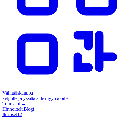
Vähittäiskauppa
ketjuille ja yksittäisille myymälöille
Toimialat
→
Hinnoittelu
Blogi
Ilmaiset
12