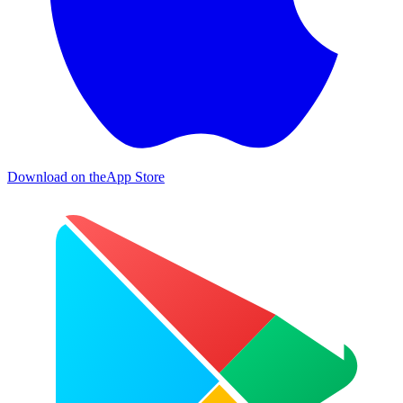
Download on the
App Store