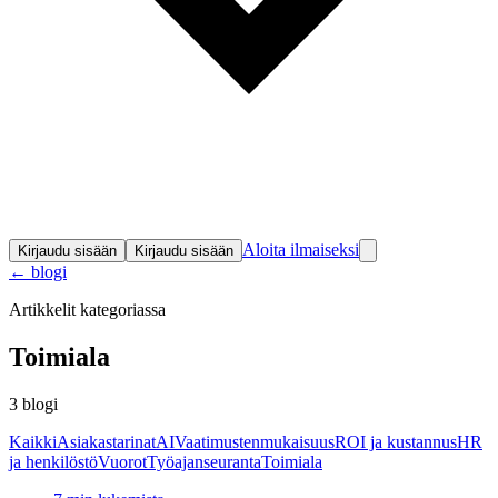
Aloita ilmaiseksi
Kirjaudu sisään
Kirjaudu sisään
←
blogi
Artikkelit kategoriassa
Toimiala
3
blogi
Kaikki
Asiakastarinat
AI
Vaatimustenmukaisuus
ROI ja kustannus
HR
ja henkilöstö
Vuorot
Työajanseuranta
Toimiala