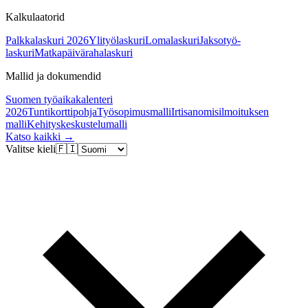
Kalkulaatorid
Palkkalaskuri 2026
Ylityölaskuri
Lomalaskuri
Jaksotyö-
laskuri
Matkapäivärahalaskuri
Mallid ja dokumendid
Suomen työaikakalenteri
2026
Tuntikorttipohja
Työsopimusmalli
Irtisanomisilmoituksen
malli
Kehityskeskustelumalli
Katso kaikki →
Valitse kieli
🇫🇮