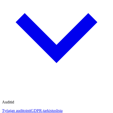
Auditid
Työajan auditointi
GDPR-tarkistuslista