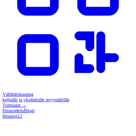
Vähittäiskauppa
ketjuille ja yksittäisille myymälöille
Toimialat
→
Hinnoittelu
Blogi
Ilmaiset
12