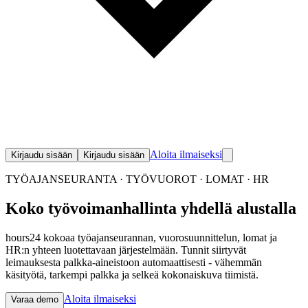
Aloita ilmaiseksi
Kirjaudu sisään
Kirjaudu sisään
TYÖAJANSEURANTA · TYÖVUOROT · LOMAT · HR
Koko työvoimanhallinta
yhdellä alustalla
hours24 kokoaa työajanseurannan, vuorosuunnittelun, lomat ja
HR:n yhteen luotettavaan järjestelmään. Tunnit siirtyvät
leimauksesta palkka-aineistoon automaattisesti - vähemmän
käsityötä, tarkempi palkka ja selkeä kokonaiskuva tiimistä.
Aloita ilmaiseksi
Varaa demo