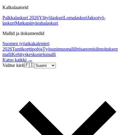
Kalkulaatorid
Palkkalaskuri 2026
Ylityölaskuri
Lomalaskuri
Jaksotyö-
laskuri
Matkapäivärahalaskuri
Mallid ja dokumendid
Suomen työaikakalenteri
2026
Tuntikorttipohja
Työsopimusmalli
Irtisanomisilmoituksen
malli
Kehityskeskustelumalli
Katso kaikki →
Valitse kieli
🇫🇮