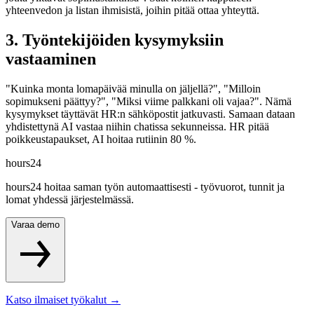
yhteenvedon ja listan ihmisistä, joihin pitää ottaa yhteyttä.
3. Työntekijöiden kysymyksiin
vastaaminen
"Kuinka monta lomapäivää minulla on jäljellä?", "Milloin
sopimukseni päättyy?", "Miksi viime palkkani oli vajaa?". Nämä
kysymykset täyttävät HR:n sähköpostit jatkuvasti. Samaan dataan
yhdistettynä AI vastaa niihin chatissa sekunneissa. HR pitää
poikkeustapaukset, AI hoitaa rutiinin 80 %.
hours24
hours24 hoitaa saman työn automaattisesti - työvuorot, tunnit ja
lomat yhdessä järjestelmässä.
Varaa demo
Katso ilmaiset työkalut
→