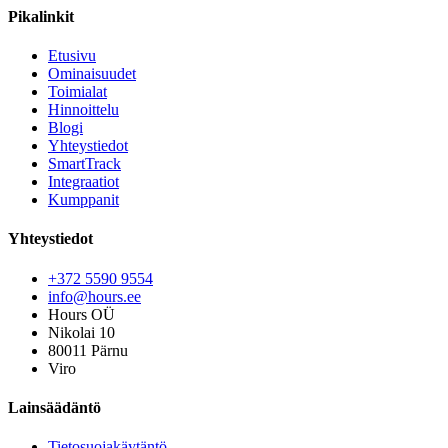
Pikalinkit
Etusivu
Ominaisuudet
Toimialat
Hinnoittelu
Blogi
Yhteystiedot
SmartTrack
Integraatiot
Kumppanit
Yhteystiedot
+372 5590 9554
info@hours.ee
Hours OÜ
Nikolai 10
80011 Pärnu
Viro
Lainsäädäntö
Tietosuojakäytäntö