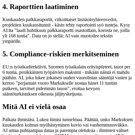
4. Raporttien laatiminen
Kuukauden palkkaraportit, viikoittaiset läsnäoloyhteenvedot,
projektien kuukausitunnit - käsin tehty raportointi syö tunteja. Kysy
AI:lta "laadi huhtikuun palkkaraportti osastoittain, korosta ne, joilla
yli 168 tuntia". Data on jo siellä; AI vain muotoilee tekstin
ympärille.
5. Compliance-riskien merkitseminen
EU:n työaikadirektiivit, Suomen työaikalain erityispiirteet, tauot per
6 tuntia, peräkkäisten työpäivien maksimi - mikään näistä ei mahdu
päähän. AI, joka lukee jokaisen uuden vuorolistan sääntöjä vasten ja
kertoo "perjantain vuoro Markukselle nostaa hänet 11 tuntiin
putkeen, tarvitset pidemmän tauon", erottaa kevyen
sääntötarkistuksen oikeasta jäljitysketjusta.
Mitä AI ei vielä osaa
Palkata ihmisiäsi. Lukea tiimisi tunnelmaa. Päättää, onko Markuksen
kuukauden kolmas myöhästyminen kuvio vai vanhemmuusviikko.
AI antaa puhtaampaa dataa ja parempia oletuksia - ihmisten väliset