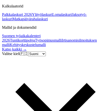
Kalkulaatorid
Palkkalaskuri 2026
Ylityölaskuri
Lomalaskuri
Jaksotyö-
laskuri
Matkapäivärahalaskuri
Mallid ja dokumendid
Suomen työaikakalenteri
2026
Tuntikorttipohja
Työsopimusmalli
Irtisanomisilmoituksen
malli
Kehityskeskustelumalli
Katso kaikki →
Valitse kieli
🇫🇮