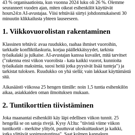
43 % organisaatioista, kun vuonna 2024 luku oli 26 %. Olemme
seuranneet vuoden ajan, miten oikeat esihenkilöt käyttävät
hours24:n AI-avustajaa. Viisi tehtävää siirtyi johdonmukaisesti 30
minuutin klikkailusta yhteen lauseeseen.
1. Viikkovuorolistan rakentaminen
Klassinen tehtävä: avaa ruudukko, raahaa ihmiset vuoroihin,
tarkkaile konfliktilaskuria, korjaa päällekkäisyydet, tarkista
työaikalaki ja julkaise. AI-avustajan kanssa kuvailet, mitä tarvitset
("rakenna ensi viikon vuorolista - kata kaikki vuorot, kunnioita
työaikalain maksimia, suosi heitä jotka pyysivät lisää tunteja") ja
tarkistat tuloksen. Ruudukko on yhä siellä; vain lakkaat käyttämästä
sitä.
Aikasäästö viikossa 25 hengen tiimille: noin 1,5 tuntia esihenkilön
aikaa, asiakkaiden oman ilmoituksen mukaan.
2. Tuntikorttien tiivistäminen
Joka maanantai esihenkilö käy läpi edellisen viikon tunnit. 25
hengellä se on satoja rivejä. Kysy AI:lta: "tiivistä viime viikon
tuntikortit - merkitse ylityöt, puuttuvat uloskuittaukset ja kaikki,
jotka ylittävät sopimustuntinsa". Saat kolmen kappaleen