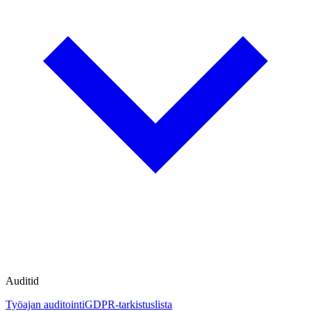
Auditid
Työajan auditointi
GDPR-tarkistuslista