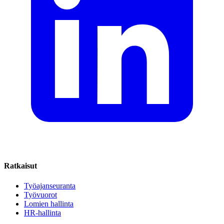
Ratkaisut
Työajanseuranta
Työvuorot
Lomien hallinta
HR-hallinta