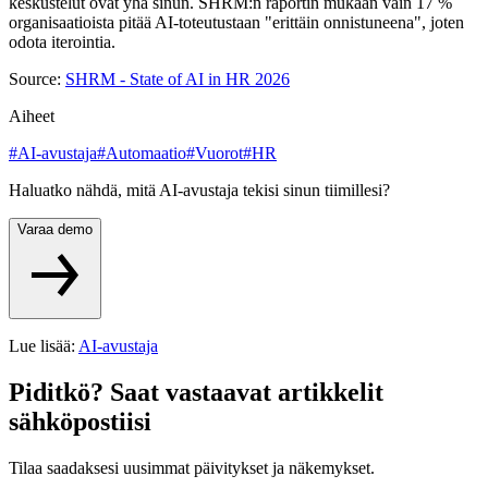
keskustelut ovat yhä sinun. SHRM:n raportin mukaan vain 17 %
organisaatioista pitää AI-toteutustaan "erittäin onnistuneena", joten
odota iterointia.
Source:
SHRM - State of AI in HR 2026
Aiheet
#
AI-avustaja
#
Automaatio
#
Vuorot
#
HR
Haluatko nähdä, mitä AI-avustaja tekisi sinun tiimillesi?
Varaa demo
Lue lisää
:
AI-avustaja
Piditkö? Saat vastaavat artikkelit
sähköpostiisi
Tilaa saadaksesi uusimmat päivitykset ja näkemykset.