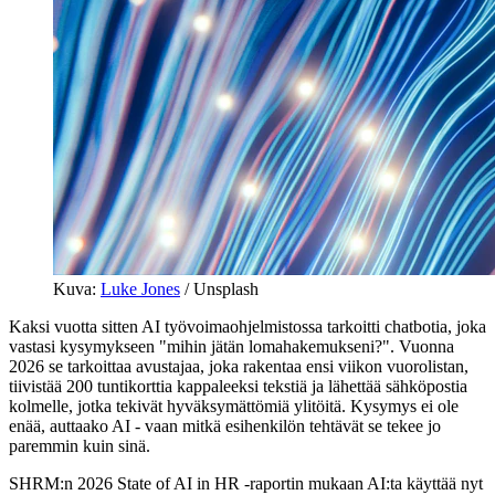
Kuva
:
Luke Jones
/ Unsplash
Kaksi vuotta sitten AI työvoimaohjelmistossa tarkoitti chatbotia, joka
vastasi kysymykseen "mihin jätän lomahakemukseni?". Vuonna
2026 se tarkoittaa avustajaa, joka rakentaa ensi viikon vuorolistan,
tiivistää 200 tuntikorttia kappaleeksi tekstiä ja lähettää sähköpostia
kolmelle, jotka tekivät hyväksymättömiä ylitöitä. Kysymys ei ole
enää, auttaako AI - vaan mitkä esihenkilön tehtävät se tekee jo
paremmin kuin sinä.
SHRM:n 2026 State of AI in HR -raportin mukaan AI:ta käyttää nyt