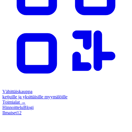
Vähittäiskauppa
ketjuille ja yksittäisille myymälöille
Toimialat
→
Hinnoittelu
Blogi
Ilmaiset
12