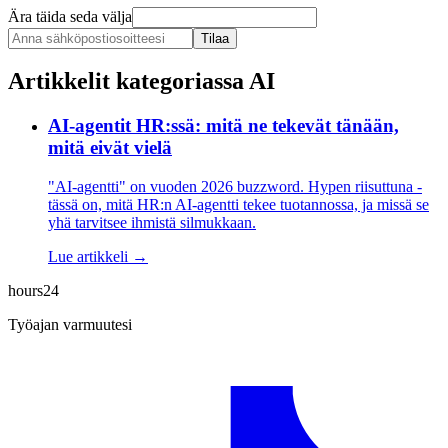
Ära täida seda välja
Tilaa
Artikkelit kategoriassa
AI
AI-agentit HR:ssä: mitä ne tekevät tänään,
mitä eivät vielä
"AI-agentti" on vuoden 2026 buzzword. Hypen riisuttuna -
tässä on, mitä HR:n AI-agentti tekee tuotannossa, ja missä se
yhä tarvitsee ihmistä silmukkaan.
Lue artikkeli →
hours24
Työajan varmuutesi