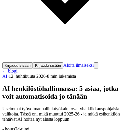
Aloita ilmaiseksi
Kirjaudu sisään
Kirjaudu sisään
←
blogi
AI
·
12. huhtikuuta 2026
·
8
min lukemista
AI henkilöstöhallinnassa: 5 asiaa, jotka
voit automatisoida jo tänään
Useimmat työvoimanhallintatyökalut ovat yhä klikkauspohjaisia
valikoita. Tässä on, mikä muuttui 2025-26 - ja mitkä esihenkilön
tehtävät AI hoitaa nyt alusta loppuun.
-
hours24-tiimi