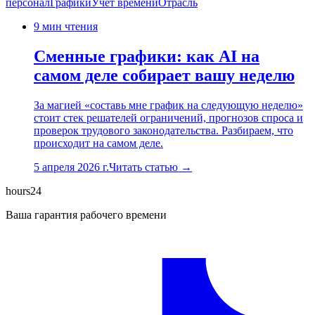
персонал
Графики
Учёт времени
Отрасль
9
мин чтения
Сменные графики: как AI на
самом деле собирает вашу неделю
За магией «составь мне график на следующую неделю»
стоит стек решателей ограничений, прогнозов спроса и
проверок трудового законодательства. Разбираем, что
происходит на самом деле.
5 апреля 2026 г.
Читать статью →
hours24
Ваша гарантия рабочего времени