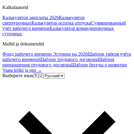
Kalkulaatorid
Калькулятор зарплаты 2026
Калькулятор
сверхурочных
Калькулятор остатка отпуска
Суммированный
учёт рабочего времени
Калькулятор командировочных
суточных
Mallid ja dokumendid
Фонд рабочего времени Эстонии на 2026
Шаблон табеля учёта
рабочего времени
Шаблон трудового договора
Шаблон
прекращения трудового договора
Шаблон беседы о развитии
Vaata kõiki ja otsi →
Выберите язык
🇷🇺