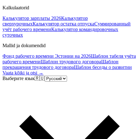
Kalkulaatorid
Калькулятор зарплаты 2026
Калькулятор
сверхурочных
Калькулятор остатка отпуска
Суммированный
учёт рабочего времени
Калькулятор командировочных
суточных
Mallid ja dokumendid
Фонд рабочего времени Эстонии на 2026
Шаблон табеля учёта
рабочего времени
Шаблон трудового договора
Шаблон
прекращения трудового договора
Шаблон беседы о развитии
Vaata kõiki ja otsi →
Выберите язык
🇷🇺