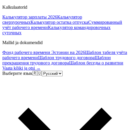
Kalkulaatorid
Калькулятор зарплаты 2026
Калькулятор
сверхурочных
Калькулятор остатка отпуска
Суммированный
учёт рабочего времени
Калькулятор командировочных
суточных
Mallid ja dokumendid
Фонд рабочего времени Эстонии на 2026
Шаблон табеля учёта
рабочего времени
Шаблон трудового договора
Шаблон
прекращения трудового договора
Шаблон беседы о развитии
Vaata kõiki ja otsi →
Выберите язык
🇷🇺