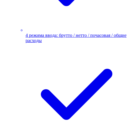
4 режима ввода: брутто / нетто / почасовая / общие
расходы