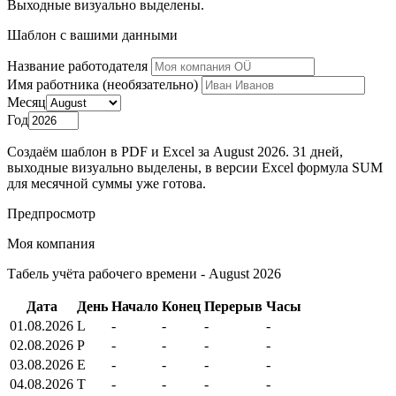
Выходные визуально выделены.
Шаблон с вашими данными
Название работодателя
Имя работника (необязательно)
Месяц
Год
Создаём шаблон в PDF и Excel за August 2026. 31 дней,
выходные визуально выделены, в версии Excel формула SUM
для месячной суммы уже готова.
Предпросмотр
Моя компания
Табель учёта рабочего времени - August 2026
Дата
День
Начало
Конец
Перерыв
Часы
01.08.2026
L
-
-
-
-
02.08.2026
P
-
-
-
-
03.08.2026
E
-
-
-
-
04.08.2026
T
-
-
-
-