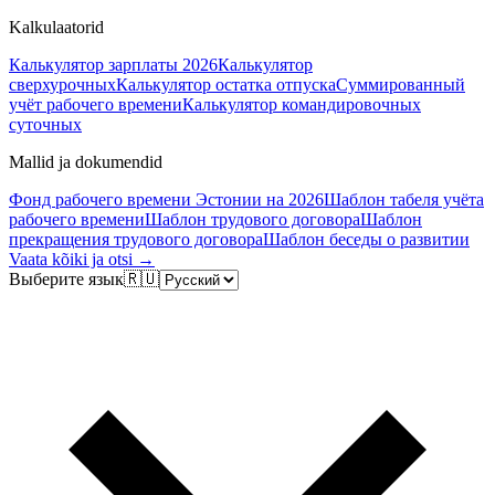
Kalkulaatorid
Калькулятор зарплаты 2026
Калькулятор
сверхурочных
Калькулятор остатка отпуска
Суммированный
учёт рабочего времени
Калькулятор командировочных
суточных
Mallid ja dokumendid
Фонд рабочего времени Эстонии на 2026
Шаблон табеля учёта
рабочего времени
Шаблон трудового договора
Шаблон
прекращения трудового договора
Шаблон беседы о развитии
Vaata kõiki ja otsi →
Выберите язык
🇷🇺