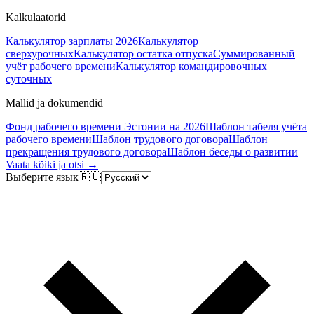
Kalkulaatorid
Калькулятор зарплаты 2026
Калькулятор
сверхурочных
Калькулятор остатка отпуска
Суммированный
учёт рабочего времени
Калькулятор командировочных
суточных
Mallid ja dokumendid
Фонд рабочего времени Эстонии на 2026
Шаблон табеля учёта
рабочего времени
Шаблон трудового договора
Шаблон
прекращения трудового договора
Шаблон беседы о развитии
Vaata kõiki ja otsi →
Выберите язык
🇷🇺