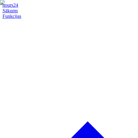
hours24
Sākums
Funkcijas