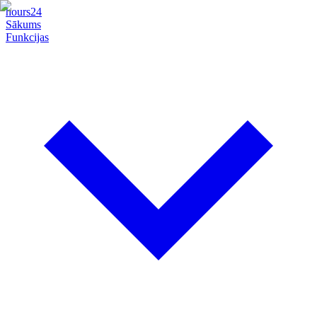
hours24
Sākums
Funkcijas