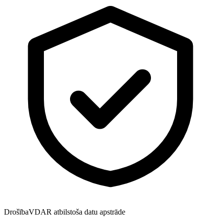
Drošība
VDAR atbilstoša datu apstrāde