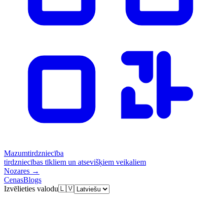
Mazumtirdzniecība
tirdzniecības tīkliem un atsevišķiem veikaliem
Nozares
→
Cenas
Blogs
Izvēlieties valodu
🇱🇻