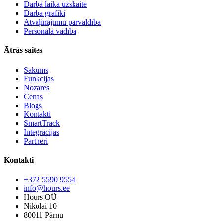
Darba laika uzskaite
Darba grafiki
Atvaļinājumu pārvaldība
Personāla vadība
Ātrās saites
Sākums
Funkcijas
Nozares
Cenas
Blogs
Kontakti
SmartTrack
Integrācijas
Partneri
Kontakti
+372 5590 9554
info@hours.ee
Hours OÜ
Nikolai 10
80011 Pärnu