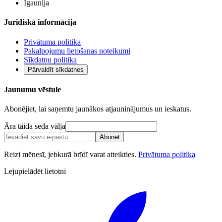
Igaunija
Juridiskā informācija
Privātuma politika
Pakalpojumu lietošanas noteikumi
Sīkdatņu politika
Pārvaldīt sīkdatnes
Jaunumu vēstule
Abonējiet, lai saņemtu jaunākos atjauninājumus un ieskatus.
Ära täida seda välja
Abonēt
Reizi mēnesī, jebkurā brīdī varat atteikties.
Privātuma politika
Lejupielādēt lietotni