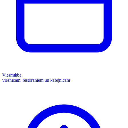
Viesmīlība
viesnīcām, restorāniem un kafejnīcām