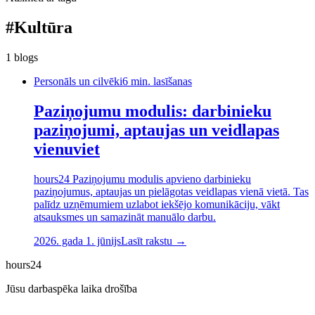
#
Kultūra
1
blogs
Personāls un cilvēki
6
min. lasīšanas
Paziņojumu modulis: darbinieku
paziņojumi, aptaujas un veidlapas
vienuviet
hours24 Paziņojumu modulis apvieno darbinieku
paziņojumus, aptaujas un pielāgotas veidlapas vienā vietā. Tas
palīdz uzņēmumiem uzlabot iekšējo komunikāciju, vākt
atsauksmes un samazināt manuālo darbu.
2026. gada 1. jūnijs
Lasīt rakstu →
hours24
Jūsu darbaspēka laika drošība