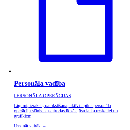
Personāla vadība
PERSONĀLA OPERĀCIJAS
Līgumi, ieraksti, parakstīšana, aktīvi - pilns personāla
operāciju slānis, kas atrodas līdzās jūsu laika uzskaitei un
grafikiem.
Uzzināt vairāk
→