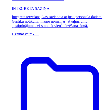
INTEGRĒTA SAZIŅA
Integrēta tērzēšana, kas savienota ar jūsu personāla datiem.
Grafiku notikumi, maiņu apmaiņas, atvaļinājumu
apstiprinājumi - viss notiek vienā tērzēšanas logā.
Uzzināt vairāk
→