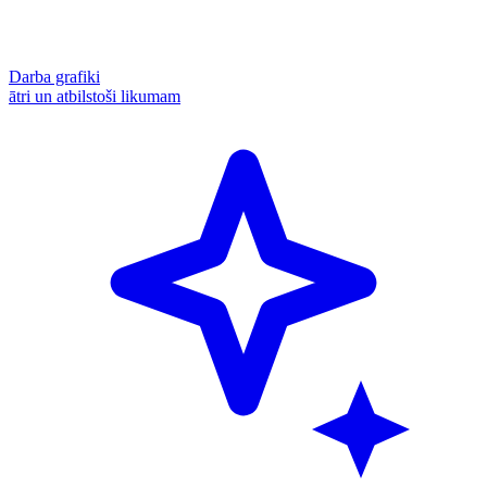
Darba grafiki
ātri un atbilstoši likumam