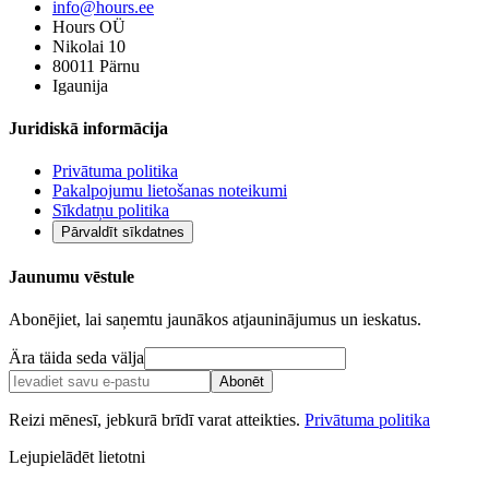
info@hours.ee
Hours OÜ
Nikolai 10
80011 Pärnu
Igaunija
Juridiskā informācija
Privātuma politika
Pakalpojumu lietošanas noteikumi
Sīkdatņu politika
Pārvaldīt sīkdatnes
Jaunumu vēstule
Abonējiet, lai saņemtu jaunākos atjauninājumus un ieskatus.
Ära täida seda välja
Abonēt
Reizi mēnesī, jebkurā brīdī varat atteikties.
Privātuma politika
Lejupielādēt lietotni