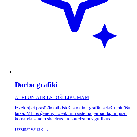
Darba grafiki
ĀTRI UN ATBILSTOŠI LIKUMAM
Izveidojiet prasībām atbilstošus maiņu grafikus dažu minūšu
laikā. MI tos ģenerē, noteikumu sistēma pārbauda, un jūsu
komanda saņem skaidrus un paredzamus grafikus.
Uzzināt vairāk
→