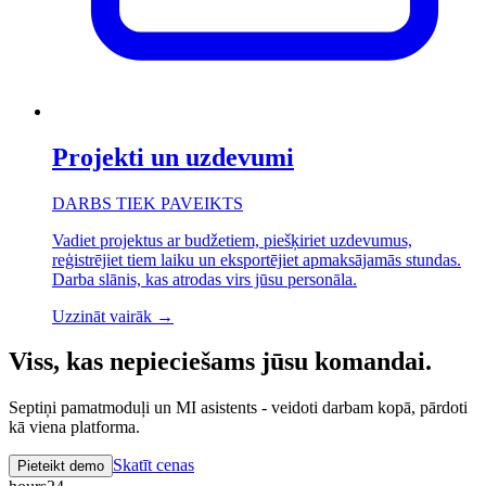
Projekti un uzdevumi
DARBS TIEK PAVEIKTS
Vadiet projektus ar budžetiem, piešķiriet uzdevumus,
reģistrējiet tiem laiku un eksportējiet apmaksājamās stundas.
Darba slānis, kas atrodas virs jūsu personāla.
Uzzināt vairāk
→
Viss, kas nepieciešams jūsu komandai.
Septiņi pamatmoduļi un MI asistents - veidoti darbam kopā, pārdoti
kā viena platforma.
Skatīt cenas
Pieteikt demo