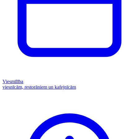
Viesmīlība
viesnīcām, restorāniem un kafejnīcām