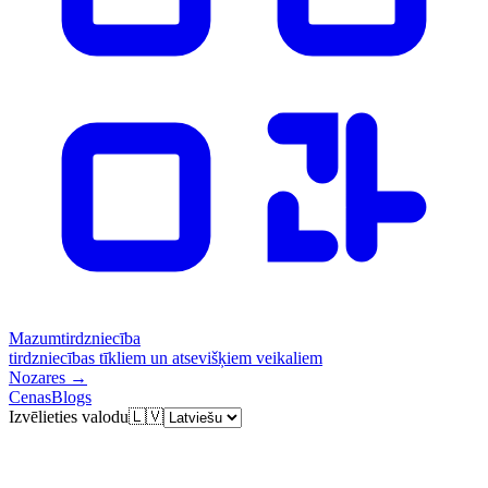
Mazumtirdzniecība
tirdzniecības tīkliem un atsevišķiem veikaliem
Nozares
→
Cenas
Blogs
Izvēlieties valodu
🇱🇻