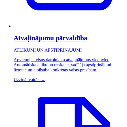
Atvaļinājumu pārvaldība
ATLIKUMI UN APSTIPRINĀJUMI
Apvienojiet visus darbinieku atvaļinājumus vienuviet.
Automātiska atlikumu uzskaite, vadītāja apstiprinājumi
lietotnē un atbilstība konkrētās valsts prasībām.
Uzzināt vairāk
→