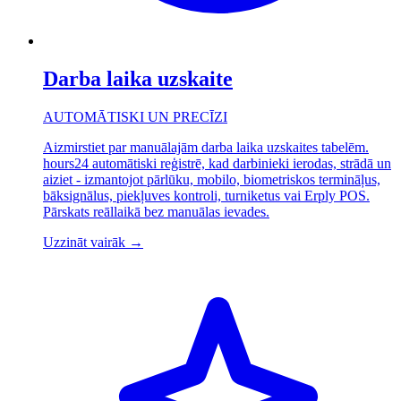
Darba laika uzskaite
AUTOMĀTISKI UN PRECĪZI
Aizmirstiet par manuālajām darba laika uzskaites tabelēm.
hours24 automātiski reģistrē, kad darbinieki ierodas, strādā un
aiziet - izmantojot pārlūku, mobilo, biometriskos termināļus,
bāksignālus, piekļuves kontroli, turniketus vai Erply POS.
Pārskats reāllaikā bez manuālas ievades.
Uzzināt vairāk
→