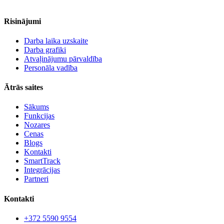
Risinājumi
Darba laika uzskaite
Darba grafiki
Atvaļinājumu pārvaldība
Personāla vadība
Ātrās saites
Sākums
Funkcijas
Nozares
Cenas
Blogs
Kontakti
SmartTrack
Integrācijas
Partneri
Kontakti
+372 5590 9554