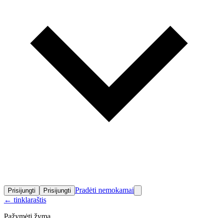
Pradėti nemokamai
Prisijungti
Prisijungti
←
tinklaraštis
Pažymėti žyma