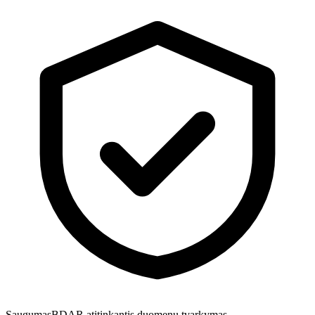
Saugumas
BDAR atitinkantis duomenų tvarkymas