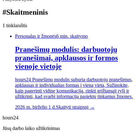
#
Skaitmeninis
1
tinklaraštis
Personalas ir žmonės
6
min. skaitymo
Pranešimų modulis: darbuotojų
pranešimai, apklausos ir formos
vienoje vietoje
hours24 Pranešimų modulis suburia darbuotojų pranešimus,
apklausas ir individualias formas į vieną vietą. Sužinokite,
kaip pagerinti vidinę komunikaciją, rinkti grįžtamąjį ryšį ir
užtikrinti, kad svarbi informacija pasiektų tinkamus žmones.
2026 m. birželio 1 d.
Skaityti straipsnį →
hours24
Jūsų darbo laiko užtikrinimas