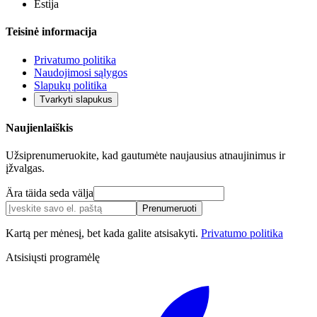
Estija
Teisinė informacija
Privatumo politika
Naudojimosi sąlygos
Slapukų politika
Tvarkyti slapukus
Naujienlaiškis
Užsiprenumeruokite, kad gautumėte naujausius atnaujinimus ir
įžvalgas.
Ära täida seda välja
Prenumeruoti
Kartą per mėnesį, bet kada galite atsisakyti.
Privatumo politika
Atsisiųsti programėlę