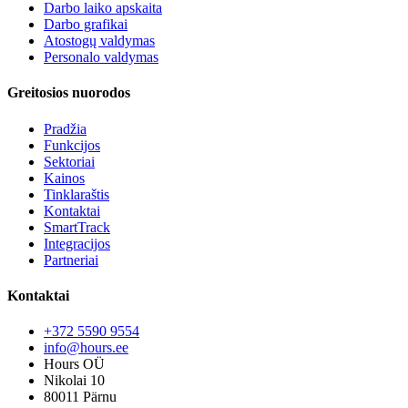
Darbo laiko apskaita
Darbo grafikai
Atostogų valdymas
Personalo valdymas
Greitosios nuorodos
Pradžia
Funkcijos
Sektoriai
Kainos
Tinklaraštis
Kontaktai
SmartTrack
Integracijos
Partneriai
Kontaktai
+372 5590 9554
info@hours.ee
Hours OÜ
Nikolai 10
80011 Pärnu