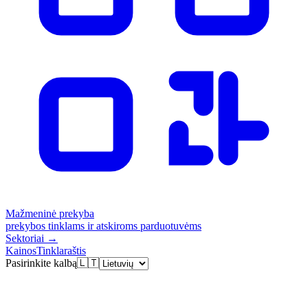
Mažmeninė prekyba
prekybos tinklams ir atskiroms parduotuvėms
Sektoriai
→
Kainos
Tinklaraštis
Pasirinkite kalbą
🇱🇹