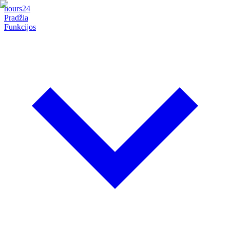
hours24
Pradžia
Funkcijos