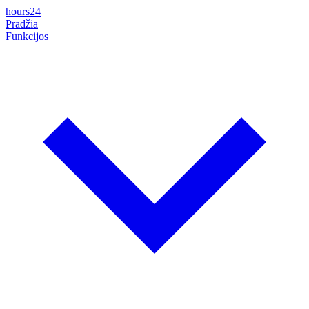
hours24
Pradžia
Funkcijos