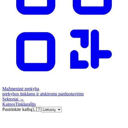
Mažmeninė prekyba
prekybos tinklams ir atskiroms parduotuvėms
Sektoriai
→
Kainos
Tinklaraštis
Pasirinkite kalbą
🇱🇹