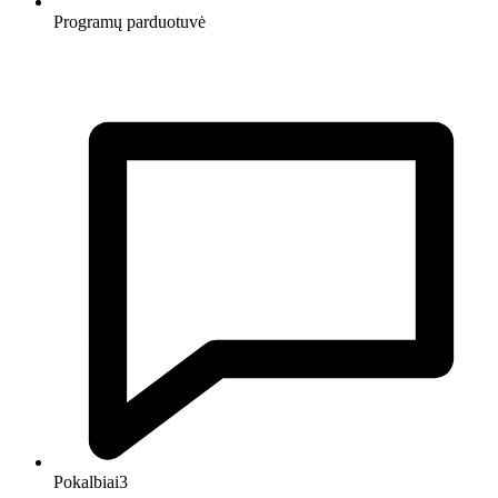
Programų parduotuvė
Pokalbiai
3