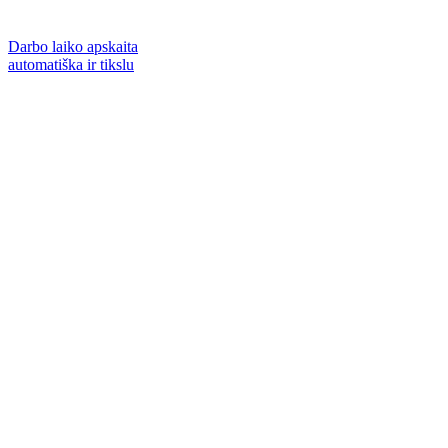
Darbo laiko apskaita
automatiška ir tikslu