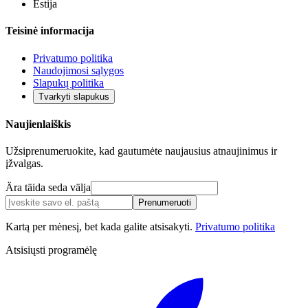
Estija
Teisinė informacija
Privatumo politika
Naudojimosi sąlygos
Slapukų politika
Tvarkyti slapukus
Naujienlaiškis
Užsiprenumeruokite, kad gautumėte naujausius atnaujinimus ir
įžvalgas.
Ära täida seda välja
Prenumeruoti
Kartą per mėnesį, bet kada galite atsisakyti.
Privatumo politika
Atsisiųsti programėlę