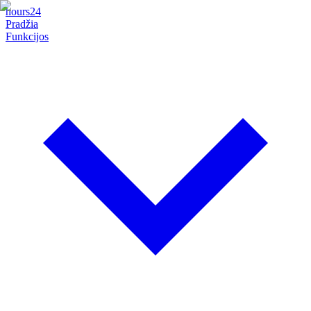
hours24
Pradžia
Funkcijos