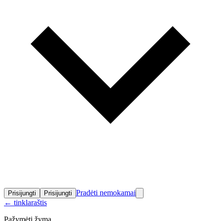
Pradėti nemokamai
Prisijungti
Prisijungti
←
tinklaraštis
Pažymėti žyma