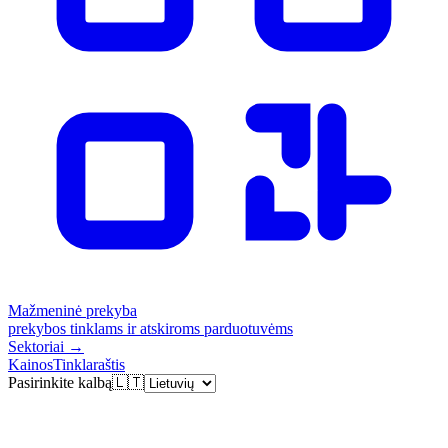
Mažmeninė prekyba
prekybos tinklams ir atskiroms parduotuvėms
Sektoriai
→
Kainos
Tinklaraštis
Pasirinkite kalbą
🇱🇹