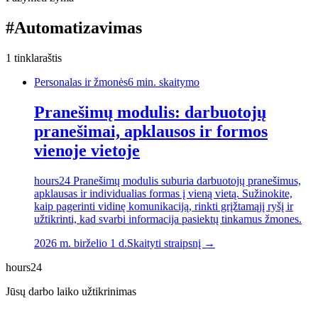
#
Automatizavimas
1
tinklaraštis
Personalas ir žmonės
6
min. skaitymo
Pranešimų modulis: darbuotojų
pranešimai, apklausos ir formos
vienoje vietoje
hours24 Pranešimų modulis suburia darbuotojų pranešimus,
apklausas ir individualias formas į vieną vietą. Sužinokite,
kaip pagerinti vidinę komunikaciją, rinkti grįžtamąjį ryšį ir
užtikrinti, kad svarbi informacija pasiektų tinkamus žmones.
2026 m. birželio 1 d.
Skaityti straipsnį →
hours24
Jūsų darbo laiko užtikrinimas