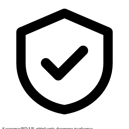
Saugumas
BDAR atitinkantis duomenų tvarkymas