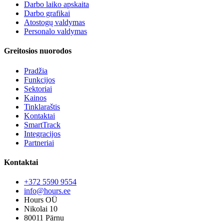
Darbo laiko apskaita
Darbo grafikai
Atostogų valdymas
Personalo valdymas
Greitosios nuorodos
Pradžia
Funkcijos
Sektoriai
Kainos
Tinklaraštis
Kontaktai
SmartTrack
Integracijos
Partneriai
Kontaktai
+372 5590 9554
info@hours.ee
Hours OÜ
Nikolai 10
80011 Pärnu